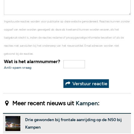
Ingestuurde reacties worden voor publicatie op deze website gemodereerd. Reacties kunnen zonder
opgaaf van reden worden geweigerd als deze als kwetsend kunnen worden ervaren, als het
taalgebruik slecht is, indien de reacties reclame of privacygevoelige informatie bevatten of als de
reacties niet aansluiten bij het onderwerp van het nieuwsartikel. Email adressen worden niet
getoond bij de reacties.
Wat is het alarmnummer?
Anti-spam vraag
Verstuur reactie
Meer recent nieuws uit
Kampen
:
Drie gewonden bij frontale aanrijding op de N50 bij
Kampen