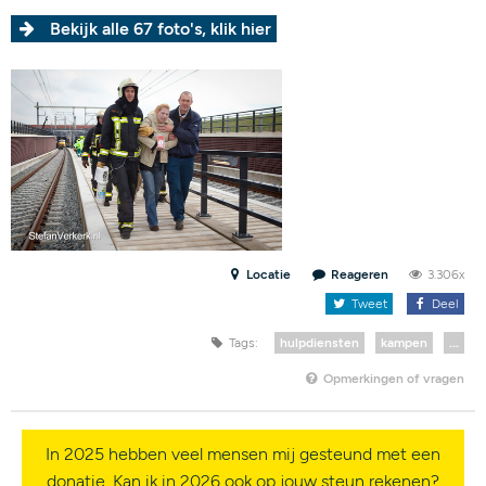
Bekijk alle 67 foto's, klik hier
Locatie
Reageren
3.306x
Tweet
Deel
Tags:
hulpdiensten
kampen
...
Opmerkingen of vragen
In 2025 hebben veel mensen mij gesteund met een
donatie. Kan ik in 2026 ook op jouw steun rekenen?