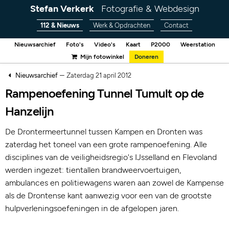
Stefan Verkerk
Fotografie & Webdesign
112 & Nieuws
Werk & Opdrachten
Contact
Nieuwsarchief
Foto's
Video's
Kaart
P2000
Weerstation
Mijn fotowinkel
Doneren
–
Nieuwsarchief
Zaterdag 21 april 2012
Rampenoefening Tunnel Tumult op de
Hanzelijn
De Drontermeertunnel tussen Kampen en Dronten was
zaterdag het toneel van een grote rampenoefening. Alle
disciplines van de veiligheidsregio's IJsselland en Flevoland
werden ingezet: tientallen brandweervoertuigen,
ambulances en politiewagens waren aan zowel de Kampense
als de Drontense kant aanwezig voor een van de grootste
hulpverleningsoefeningen in de afgelopen jaren.