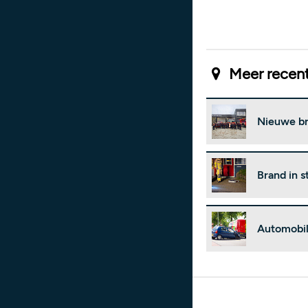
Meer recent
Nieuwe br
Brand in 
Automobil