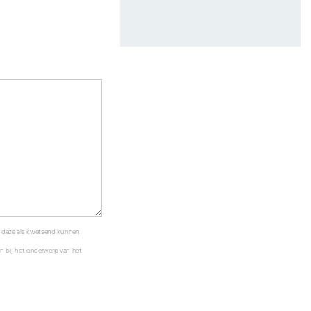
s deze als kwetsend kunnen
ten bij het onderwerp van het