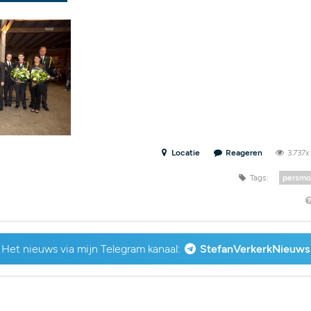
Locatie
Reageren
3.737
Tags:
persm
Het nieuws via mijn Telegram kanaal:
StefanVerkerkNieuws