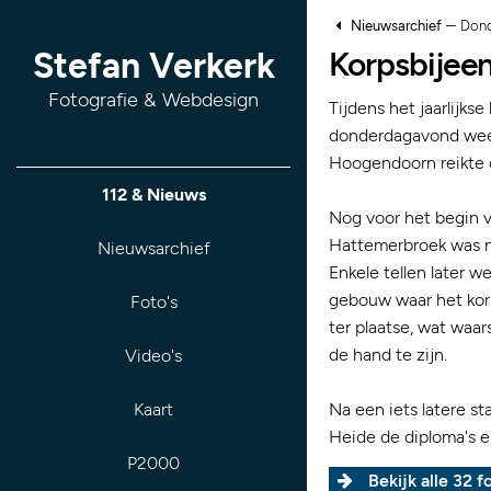
–
Nieuwsarchief
Dond
Korpsbijee
Stefan Verkerk
Fotografie & Webdesign
Tijdens het jaarlijk
donderdagavond weer
Hoogendoorn reikte di
112 & Nieuws
Nog voor het begin v
Hattemerbroek was n
Nieuwsarchief
Enkele tellen later 
gebouw waar het ko
Foto's
ter plaatse, wat waars
de hand te zijn.
Video's
Kaart
Na een iets latere s
Heide de diploma's e
P2000
Bekijk alle 32 fo