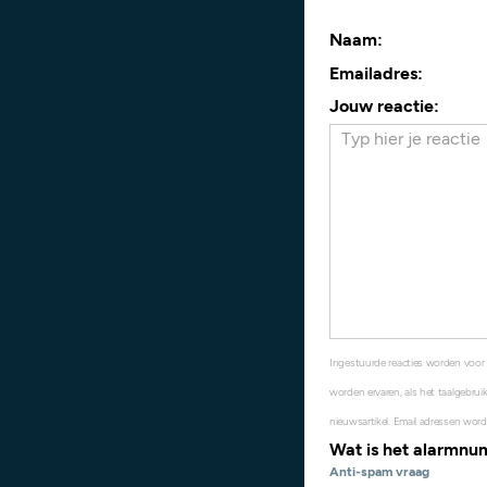
Naam:
Emailadres:
Jouw reactie:
Ingestuurde reacties worden voor
worden ervaren, als het taalgebruik
nieuwsartikel. Email adressen word
Wat is het alarmn
Anti-spam vraag