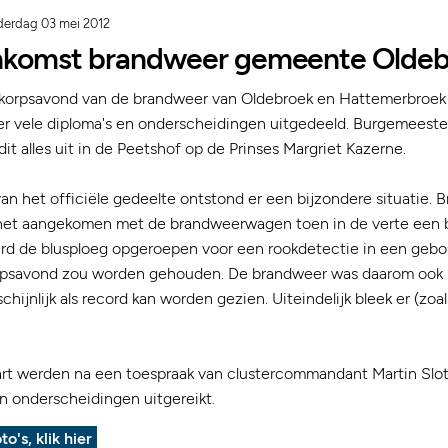
erdag 03 mei 2012
nkomst brandweer gemeente Olde
se korpsavond van de brandweer van Oldebroek en Hattemerbroek 
 vele diploma's en onderscheidingen uitgedeeld. Burgemeeste
t alles uit in de Peetshof op de Prinses Margriet Kazerne.
an het officiële gedeelte ontstond er een bijzondere situatie. 
et aangekomen met de brandweerwagen toen in de verte een b
werd de blusploeg opgeroepen voor een rookdetectie in een geb
rpsavond zou worden gehouden. De brandweer was daarom ook
chijnlijk als record kan worden gezien. Uiteindelijk bleek er (zoal
tart werden na een toespraak van clustercommandant Martin Slot
n onderscheidingen uitgereikt.
to's, klik hier