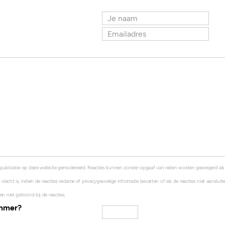
 publicatie op deze website gemodereerd. Reacties kunnen zonder opgaaf van reden worden geweigerd al
 slecht is, indien de reacties reclame of privacygevoelige informatie bevatten of als de reacties niet aanslui
en niet getoond bij de reacties.
ummer?