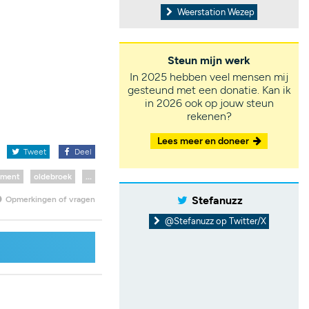
Weerstation Wezep
Steun mijn werk
In 2025 hebben veel mensen mij
gesteund met een donatie. Kan ik
in 2026 ook op jouw steun
rekenen?
Lees meer en doneer
x
Tweet
Deel
oment
oldebroek
...
Stefanuzz
Opmerkingen of vragen
@Stefanuzz op Twitter/X