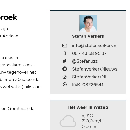
broek
zijn
r Adriaan
Stefan Verkerk
info@stefanverkerk.nl
06 - 43 58 95 37
Brandweer
@Stefanuzz
randalarm klonk.
StefanVerkerkNieuws
ouw tegenover het
StefanVerkerkNL
 binnen 30 seconde
KvK: 08226541
s wel vaker) niks aan
Het weer in Wezep
 en Gerrit van der
9,3°C
Z 0,0km/h
0,0mm