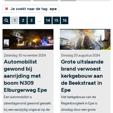
Bekijk alle tags...
Je zoekt naar de tag:
epe
1
2
3
...
14
15
16
Zaterdag 30 november 2024
Dinsdag 20 augustus 2024
Automobilist
Grote uitslaande
gewond bij
brand verwoest
aanrijding met
kerkgebouw aan
boom N309
de Beekstraat in
Elburgerweg Epe
Epe
Een automobilist is
Het kerkgebouw van de
zaterdagavond gewond geraakt
Regenboogkerk in Epe is
bij een eenzijdig ongeval op de
dinsdag door een grote