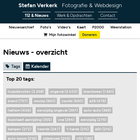
Stefan Verkerk
Fotografie & Webdesign
112 & Nieuws
Werk & Opdrachten
Contact
Nieuwsarchief
Foto's
Video's
Kaart
P2000
Weerstation
Mijn fotowinkel
Doneren
Nieuws - overzicht
Tags
Kalender
Top 20 tags:
hulpdiensten (3.258)
ongeval (2.033)
brandweer (1.651)
brand (757)
wezep (663)
zwolle (650)
a28 (479)
hattem (406)
eenzijdig ongeval (397)
auto-auto (369)
kopstaart aanrijding (355)
voa (294)
eenzijdig (279)
kampen (272)
heerde (247)
't harde (215)
a50 (214)
auto-boom (210)
oldebroek (205)
n50 (182)