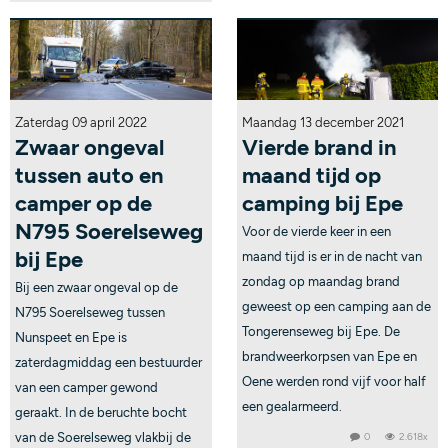
Zaterdag 09 april 2022
Maandag 13 december 2021
Zwaar ongeval
Vierde brand in
tussen auto en
maand tijd op
camper op de
camping bij Epe
N795 Soerelseweg
Voor de vierde keer in een
bij Epe
maand tijd is er in de nacht van
zondag op maandag brand
Bij een zwaar ongeval op de
geweest op een camping aan de
N795 Soerelseweg tussen
Tongerenseweg bij Epe. De
Nunspeet en Epe is
brandweerkorpsen van Epe en
zaterdagmiddag een bestuurder
Oene werden rond vijf voor half
van een camper gewond
een gealarmeerd.
geraakt. In de beruchte bocht
van de Soerelseweg vlakbij de
0
2.618x