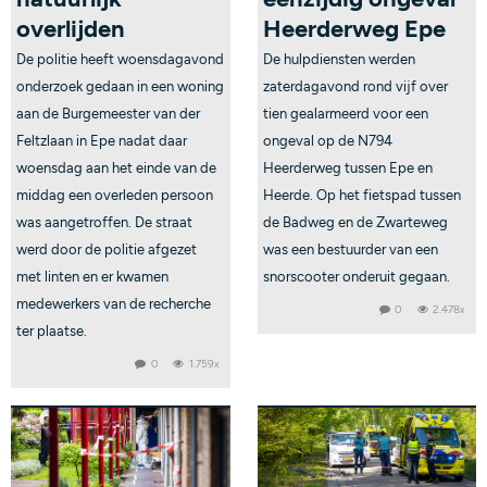
overlijden
Heerderweg Epe
De politie heeft woensdagavond
De hulpdiensten werden
onderzoek gedaan in een woning
zaterdagavond rond vijf over
aan de Burgemeester van der
tien gealarmeerd voor een
Feltzlaan in Epe nadat daar
ongeval op de N794
woensdag aan het einde van de
Heerderweg tussen Epe en
middag een overleden persoon
Heerde. Op het fietspad tussen
was aangetroffen. De straat
de Badweg en de Zwarteweg
werd door de politie afgezet
was een bestuurder van een
met linten en er kwamen
snorscooter onderuit gegaan.
medewerkers van de recherche
0
2.478x
ter plaatse.
0
1.759x