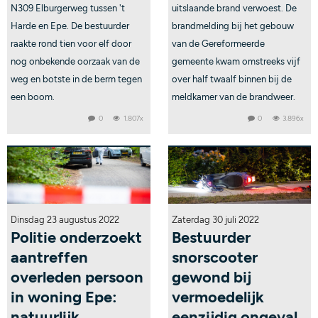
N309 Elburgerweg tussen 't
uitslaande brand verwoest. De
Harde en Epe. De bestuurder
brandmelding bij het gebouw
raakte rond tien voor elf door
van de Gereformeerde
nog onbekende oorzaak van de
gemeente kwam omstreeks vijf
weg en botste in de berm tegen
over half twaalf binnen bij de
een boom.
meldkamer van de brandweer.
0
1.807x
0
3.896x
Dinsdag 23 augustus 2022
Zaterdag 30 juli 2022
Politie onderzoekt
Bestuurder
aantreffen
snorscooter
overleden persoon
gewond bij
in woning Epe:
vermoedelijk
natuurlijk
eenzijdig ongeval