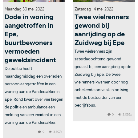
Maandag 30 mei 2022
Zaterdag 14 mei 2022
Dode in woning
Twee wielrenners
aangetroffen in
gewond bij
Epe,
aanrijding op de
buurtbewoners
Zuidweg bij Epe
vermoeden
Twee wielrenners zijn
geweldsincident
zaterdagochtend gewond
geraakt bij een aanrijding op de
De politie heeft
Zuidweg bij Epe. De twee
maandagmiddag een overleden
wielrenners kwamen door nog
persoon aangetroffen in een
onbekende oorzaak in botsing
woning aan de Pandersakker in
met de bestuurder van een
Epe. Rond kwart over vier kregen
bedrijfsbus.
de politie en ambulance een
melding van een incident in een
0
2.039x
woning aan de Pandersakker.
0
3.407x