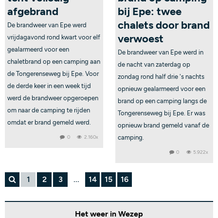
afgebrand
bij Epe: twee
chalets door brand
De brandweer van Epe werd
verwoest
vrijdagavond rond kwart voor elf
gealarmeerd voor een
De brandweer van Epe werd in
chaletbrand op een camping aan
de nacht van zaterdag op
de Tongerenseweg bij Epe. Voor
zondag rond half drie 's nachts
de derde keer in een week tijd
opnieuw gealarmeerd voor een
werd de brandweer opgeroepen
brand op een camping langs de
om naar de camping te rijden
Tongerenseweg bij Epe. Er was
omdat er brand gemeld werd.
opnieuw brand gemeld vanaf de
0
2.160x
camping.
0
5.922x
1
2
3
...
14
15
16
Het weer in Wezep