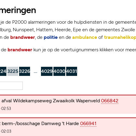
meringen
 je de P2000 alarmeringen voor de hulpdiensten in de gemeent
Elburg, Nunspeet, Hattem, Heerde, Epe en de gemeentes Zwolle 
an de
brandweer
, de
politie
en de
ambulance
of
traumahelikop
n de
brandweer
kun je op de voertuignummers klikken voor meer
224
3225
3226
...
4029
4030
4031
afval Wildekampseweg Zwaaikolk Wapenveld
066842
– 02:53
berm-/bosschage Damweg 't Harde
066941
– 02:03