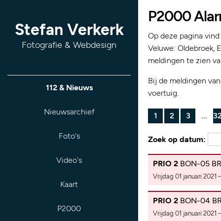
P2000 Alar
Stefan Verkerk
Op deze pagina vind
Fotografie & Webdesign
Veluwe: Oldebroek, 
meldingen te zien v
Bij de meldingen va
112 & Nieuws
voertuig.
Nieuwsarchief
1
2
3
...
3
Foto's
Zoek op datum:
Video's
PRIO 2
BON-05 BR 
Vrijdag 01 januari 2021 
Kaart
PRIO 2
BON-04 BR 
P2000
Vrijdag 01 januari 2021 