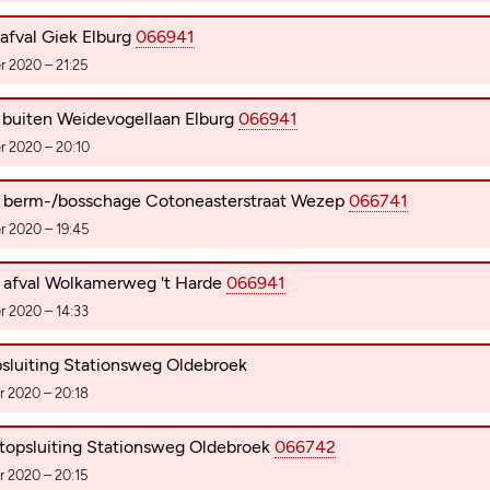
fval Giek Elburg
066941
 2020 – 21:25
buiten Weidevogellaan Elburg
066941
 2020 – 20:10
berm-/bosschage Cotoneasterstraat Wezep
066741
 2020 – 19:45
afval Wolkamerweg 't Harde
066941
 2020 – 14:33
opsluiting Stationsweg Oldebroek
 2020 – 20:18
opsluiting Stationsweg Oldebroek
066742
 2020 – 20:15