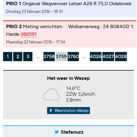
PRIO 1
Ongeval Wegvervoer Letsel A28 R 75,0 Oldebroek
Dinsdag 23 februari 2016 – 18:10
PRIO 2
Meting verrichten : : Wolkamerweg : 24 8084GD 't
Harde
066591
Maandag 22 februari 2016 – 17:54
1
2
3
...
3758
3759
3760
...
4026
4027
4028
Het weer in Wezep
14,6°C
ZZW 3,2km/h
2,8mm
Weerstation Wezep
Stefanuzz