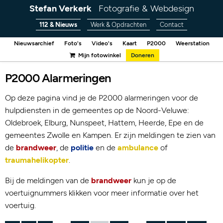
Stefan Verkerk
Fotografie & Webdesign
112 & Nieuws
Werk & Opdrachten
Contact
Nieuwsarchief
Foto's
Video's
Kaart
P2000
Weerstation
Mijn fotowinkel
Doneren
P2000 Alarmeringen
Op deze pagina vind je de P2000 alarmeringen voor de
hulpdiensten in de gemeentes op de Noord-Veluwe:
Oldebroek, Elburg, Nunspeet, Hattem, Heerde, Epe en de
gemeentes Zwolle en Kampen. Er zijn meldingen te zien van
de
brandweer
, de
politie
en de
ambulance
of
traumahelikopter
.
Bij de meldingen van de
brandweer
kun je op de
voertuignummers klikken voor meer informatie over het
voertuig.