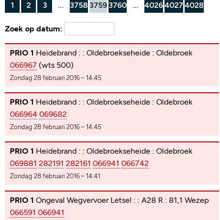
1
2
3
...
3758
3759
3760
...
4026
4027
4028
Zoek op datum:
PRIO 1
Heidebrand : : Oldebroekseheide : Oldebroek
066967
(wts 500)
Zondag 28 februari 2016 – 14:45
PRIO 1
Heidebrand : : Oldebroekseheide : Oldebroek
066964
069682
Zondag 28 februari 2016 – 14:45
PRIO 1
Heidebrand : : Oldebroekseheide : Oldebroek
069881
282191
282161
066941
066742
Zondag 28 februari 2016 – 14:41
PRIO 1
Ongeval Wegvervoer Letsel : : A28 R : 81,1 Wezep
066591
066941