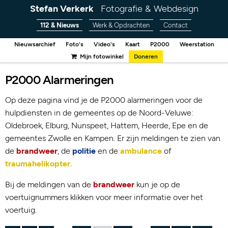
Stefan Verkerk
Fotografie & Webdesign
112 & Nieuws
Werk & Opdrachten
Contact
Nieuwsarchief
Foto's
Video's
Kaart
P2000
Weerstation
Mijn fotowinkel
Doneren
P2000 Alarmeringen
Op deze pagina vind je de P2000 alarmeringen voor de
hulpdiensten in de gemeentes op de Noord-Veluwe:
Oldebroek, Elburg, Nunspeet, Hattem, Heerde, Epe en de
gemeentes Zwolle en Kampen. Er zijn meldingen te zien van
de
brandweer
, de
politie
en de
ambulance
of
traumahelikopter
.
Bij de meldingen van de
brandweer
kun je op de
voertuignummers klikken voor meer informatie over het
voertuig.