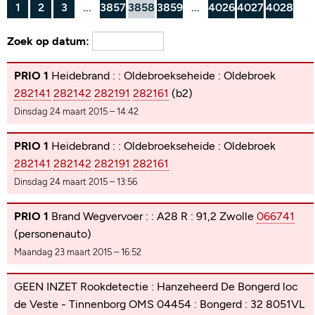
1
2
3
...
3857
3858
3859
...
4026
4027
4028
Zoek op datum:
PRIO 1
Heidebrand : : Oldebroekseheide : Oldebroek
282141
282142
282191
282161
(b2)
Dinsdag 24 maart 2015 – 14:42
PRIO 1
Heidebrand : : Oldebroekseheide : Oldebroek
282141
282142
282191
282161
Dinsdag 24 maart 2015 – 13:56
PRIO 1
Brand Wegvervoer : : A28 R : 91,2 Zwolle
066741
(personenauto)
Maandag 23 maart 2015 – 16:52
GEEN INZET Rookdetectie : Hanzeheerd De Bongerd loc
de Veste - Tinnenborg OMS 04454 : Bongerd : 32 8051VL