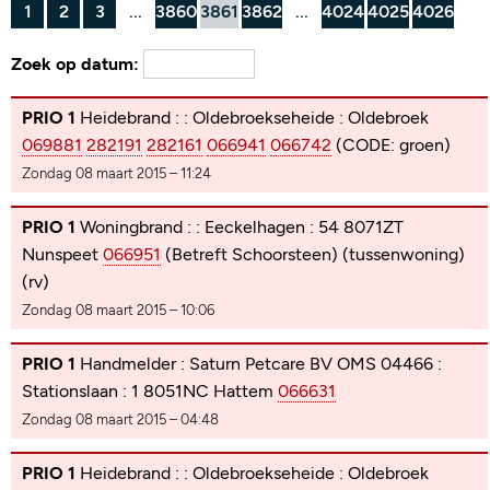
1
2
3
...
3860
3861
3862
...
4024
4025
4026
Zoek op datum:
PRIO 1
Heidebrand : : Oldebroekseheide : Oldebroek
069881
282191
282161
066941
066742
(CODE: groen)
Zondag 08 maart 2015 – 11:24
PRIO 1
Woningbrand : : Eeckelhagen : 54 8071ZT
Nunspeet
066951
(Betreft Schoorsteen) (tussenwoning)
(rv)
Zondag 08 maart 2015 – 10:06
PRIO 1
Handmelder : Saturn Petcare BV OMS 04466 :
Stationslaan : 1 8051NC Hattem
066631
Zondag 08 maart 2015 – 04:48
PRIO 1
Heidebrand : : Oldebroekseheide : Oldebroek