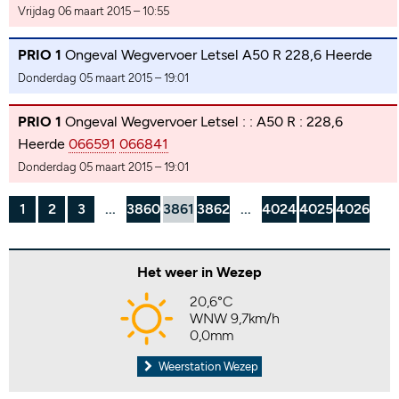
Vrijdag 06 maart 2015 – 10:55
PRIO 1
Ongeval Wegvervoer Letsel A50 R 228,6 Heerde
Donderdag 05 maart 2015 – 19:01
PRIO 1
Ongeval Wegvervoer Letsel : : A50 R : 228,6
Heerde
066591
066841
Donderdag 05 maart 2015 – 19:01
1
2
3
...
3860
3861
3862
...
4024
4025
4026
Het weer in Wezep
20,6°C
WNW 9,7km/h
0,0mm
Weerstation Wezep