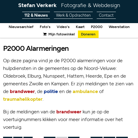
Stefan Verkerk
Fotografie & Webdesign
112 & Nieuws
Werk & Opdrachten
Contact
Nieuwsarchief
Foto's
Video's
Kaart
P2000
Weerstation
Mijn fotowinkel
Doneren
P2000 Alarmeringen
Op deze pagina vind je de P2000 alarmeringen voor de
hulpdiensten in de gemeentes op de Noord-Veluwe:
Oldebroek, Elburg, Nunspeet, Hattem, Heerde, Epe en de
gemeentes Zwolle en Kampen. Er zijn meldingen te zien van
de
brandweer
, de
politie
en de
ambulance
of
traumahelikopter
.
Bij de meldingen van de
brandweer
kun je op de
voertuignummers klikken voor meer informatie over het
voertuig.