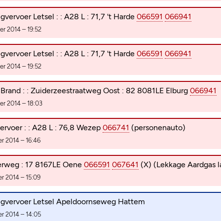
ervoer Letsel : : A28 L : 71,7 't Harde
066591
066941
r 2014 – 19:52
ervoer Letsel : : A28 L : 71,7 't Harde
066591
066941
r 2014 – 19:52
Brand : : Zuiderzeestraatweg Oost : 82 8081LE Elburg
066941
r 2014 – 18:03
rvoer : : A28 L : 76,8 Wezep
066741
(personenauto)
 2014 – 16:46
perweg : 17 8167LE Oene
066591
067641
(X) (Lekkage Aardgas l
 2014 – 15:09
gvervoer Letsel Apeldoornseweg Hattem
 2014 – 14:05