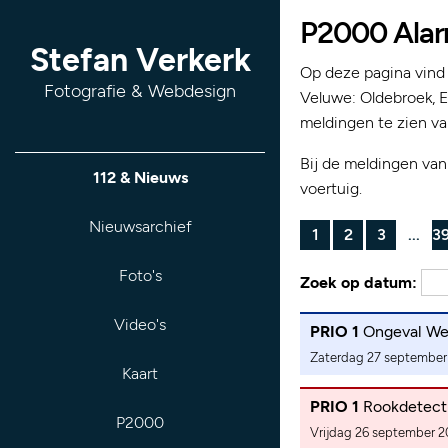
P2000 Alar
Stefan Verkerk
Op deze pagina vind
Fotografie & Webdesign
Veluwe: Oldebroek, 
meldingen te zien v
Bij de meldingen va
112 & Nieuws
voertuig.
Nieuwsarchief
1
2
3
...
3
Foto's
Zoek op datum:
Video's
PRIO 1
Ongeval Weg
Zaterdag 27 september 
Kaart
PRIO 1
Rookdetecti
P2000
Vrijdag 26 september 2