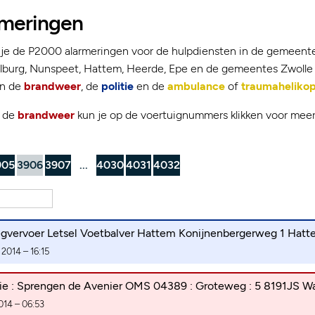
meringen
 je de P2000 alarmeringen voor de hulpdiensten in de gemeent
Elburg, Nunspeet, Hattem, Heerde, Epe en de gemeentes Zwolle 
an de
brandweer
, de
politie
en de
ambulance
of
traumahelikop
n de
brandweer
kun je op de voertuignummers klikken voor meer
905
3906
3907
...
4030
4031
4032
vervoer Letsel Voetbalver Hattem Konijnenbergerweg 1 Hat
2014 – 16:15
e : Sprengen de Avenier OMS 04389 : Groteweg : 5 8191JS 
014 – 06:53