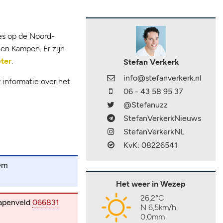
es op de Noord-
en Kampen. Er zijn
ter
.
Stefan Verkerk
info@stefanverkerk.nl
 informatie over het
06 - 43 58 95 37
@Stefanuzz
StefanVerkerkNieuws
StefanVerkerkNL
KvK: 08226541
tem
Het weer in Wezep
26,2°C
Wapenveld
066831
N 6,5km/h
0,0mm