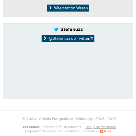
Weerstation Wezep
Stefanuzz
@Stefanuzz op Twitter/X
© Stefan Verkerk Fotografie en Webdesign 2008 - 2026
Nu online:
5 bezoekers, 18 crawlers
Bekijk statistieken
Copyright & disclaimer
-
Contact
-
Sitemap
-
RSS