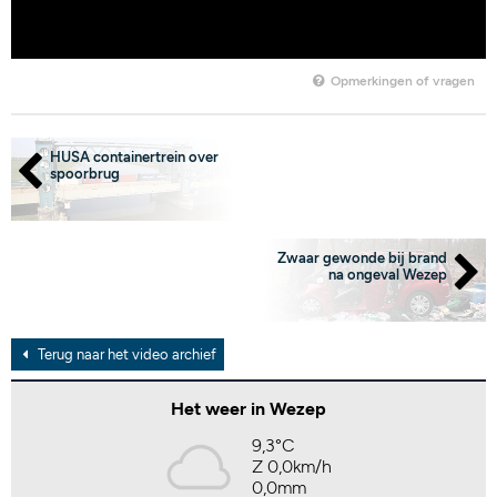
Opmerkingen of vragen
HUSA containertrein over
spoorbrug
Zwaar gewonde bij brand
na ongeval Wezep
Terug naar het video archief
Het weer in Wezep
9,3°C
Z 0,0km/h
0,0mm