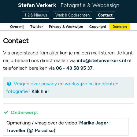
Stefan Verkerk
Fotografie & Webdesign
112 & Nieuws
Werk & Opdrachten
Contact
Over mij
Twitter
Privacy & Werkwijze
Copyright
Doneren
Contact
Via onderstaand formulier kun je mij een mail sturen. Je kunt
mij uiteraard ook direct mailen via
info@stefanverkerk.nl
of
telefonisch bereiken via
06 - 43 58 95 37
.
Vragen over privacy en werkwijze bij incidenten
fotografie?
Klik hier
.
Onderwerp:
Opmerking / vraag over de video '
Marike Jager -
Traveller (@ Paradiso)
'