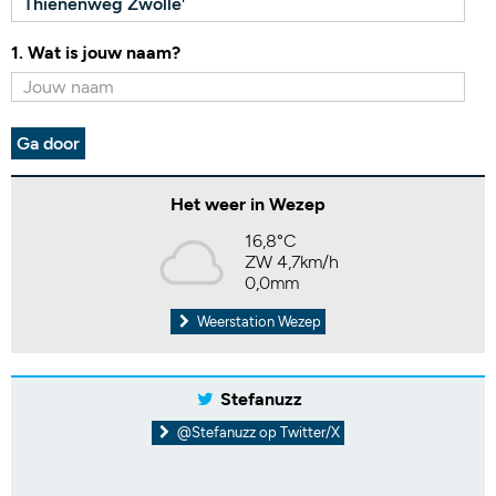
Thienenweg Zwolle
'
1. Wat is jouw naam?
Ga door
Het weer in Wezep
16,8°C
ZW 4,7km/h
0,0mm
Weerstation Wezep
Stefanuzz
@Stefanuzz op Twitter/X