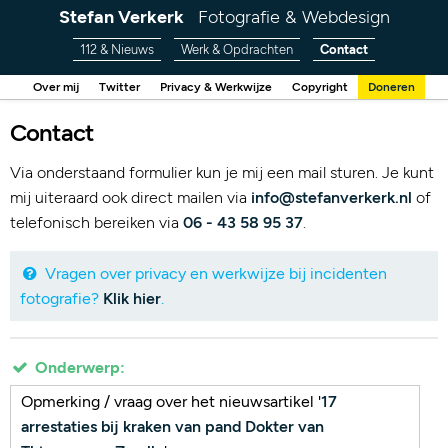
Stefan Verkerk
Fotografie & Webdesign
112 & Nieuws
Werk & Opdrachten
Contact
Over mij
Twitter
Privacy & Werkwijze
Copyright
Doneren
Contact
Via onderstaand formulier kun je mij een mail sturen. Je kunt
mij uiteraard ook direct mailen via
info@stefanverkerk.nl
of
telefonisch bereiken via
06 - 43 58 95 37
.
Vragen over privacy en werkwijze bij incidenten
fotografie?
Klik hier
.
Onderwerp:
Opmerking / vraag over het nieuwsartikel '
17
arrestaties bij kraken van pand Dokter van