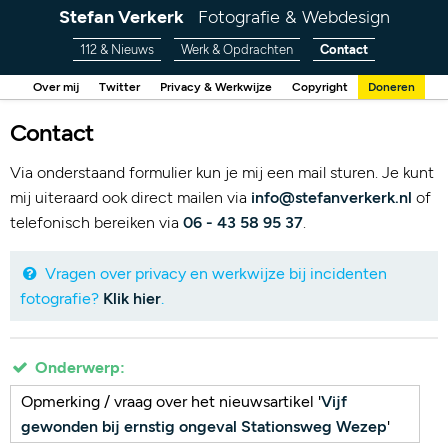
Stefan Verkerk
Fotografie & Webdesign
112 & Nieuws
Werk & Opdrachten
Contact
Over mij
Twitter
Privacy & Werkwijze
Copyright
Doneren
Contact
Via onderstaand formulier kun je mij een mail sturen. Je kunt
mij uiteraard ook direct mailen via
info@stefanverkerk.nl
of
telefonisch bereiken via
06 - 43 58 95 37
.
Vragen over privacy en werkwijze bij incidenten
fotografie?
Klik hier
.
Onderwerp:
Opmerking / vraag over het nieuwsartikel '
Vijf
gewonden bij ernstig ongeval Stationsweg Wezep
'