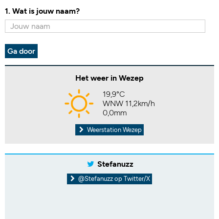
1. Wat is jouw naam?
Ga door
Het weer in Wezep
19,9°C
WNW 11,2km/h
0,0mm
Weerstation Wezep
Stefanuzz
@Stefanuzz op Twitter/X