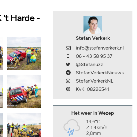
't Harde -
Stefan Verkerk
info@stefanverkerk.nl
06 - 43 58 95 37
@Stefanuzz
StefanVerkerkNieuws
StefanVerkerkNL
KvK: 08226541
Het weer in Wezep
14,6°C
Z 1,4km/h
2,8mm