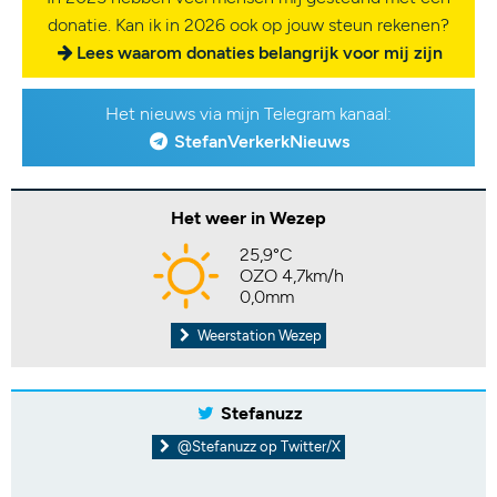
donatie. Kan ik in 2026 ook op jouw steun rekenen?
Lees waarom donaties belangrijk voor mij zijn
Het nieuws via mijn Telegram kanaal:
StefanVerkerkNieuws
Het weer in Wezep
25,9°C
OZO 4,7km/h
0,0mm
Weerstation Wezep
Stefanuzz
@Stefanuzz op Twitter/X