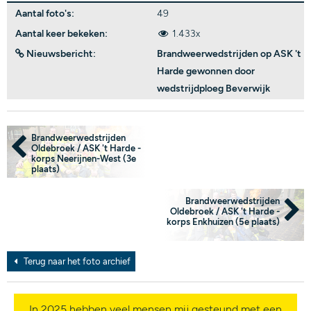
Aantal foto's:
49
Aantal keer bekeken:
1.433x
Nieuwsbericht:
Brandweerwedstrijden op ASK 't
Harde gewonnen door
wedstrijdploeg Beverwijk
Brandweerwedstrijden
Oldebroek / ASK 't Harde -
korps Neerijnen-West (3e
plaats)
Brandweerwedstrijden
Oldebroek / ASK 't Harde -
korps Enkhuizen (5e plaats)
Terug naar het foto archief
In 2025 hebben veel mensen mij gesteund met een