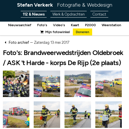
Stefan Verkerk
Fotografie & Webdesign
112 & Nieuws
Werk & Opdrachten
Contact
Nieuwsarchief
Foto's
Video's
Kaart
P2000
Weerstation
Mijn fotowinkel
Doneren
–
Foto archief
Zaterdag 13 mei 2017
Foto's: Brandweerwedstrijden Oldebroek
/ ASK 't Harde - korps De Rijp (2e plaats)