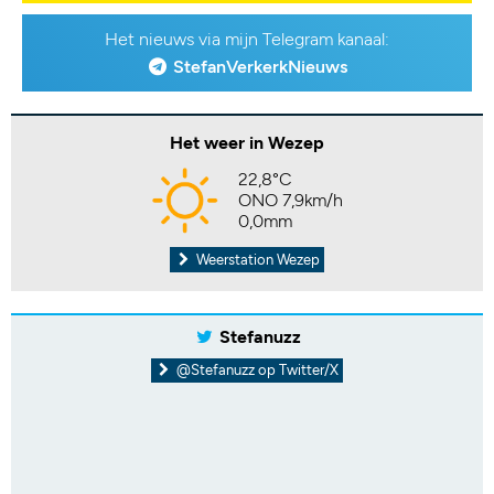
Het nieuws via mijn Telegram kanaal:
StefanVerkerkNieuws
Het weer in Wezep
22,8°C
ONO 7,9km/h
0,0mm
Weerstation Wezep
Stefanuzz
@Stefanuzz op Twitter/X