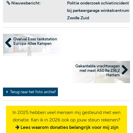
Nieuwsbericht:
Politie onderzoek schietincident
bij parkeergarage winkelcentrum
Zwolle Zuid
Overval Esso tankstation
Europa-Allee Kampen
Gekantelde vrachtwagen
met mest A50 Re 236,2
Hattem
Terug naar het foto archief
In 2025 hebben veel mensen mij gesteund met een
donatie. Kan ik in 2026 ook op jouw steun rekenen?
Lees waarom donaties belangrijk voor mij zijn