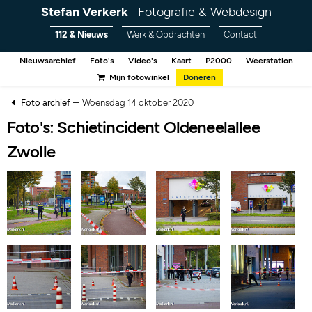
Stefan Verkerk
Fotografie & Webdesign
112 & Nieuws
Werk & Opdrachten
Contact
Nieuwsarchief
Foto's
Video's
Kaart
P2000
Weerstation
Mijn fotowinkel
Doneren
–
Foto archief
Woensdag 14 oktober 2020
Foto's: Schietincident Oldeneelallee
Zwolle