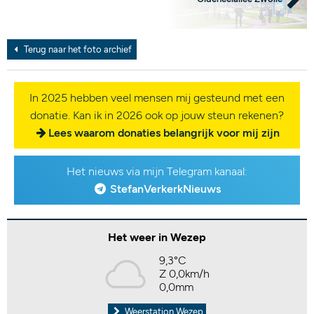
Terug naar het foto archief
In 2025 hebben veel mensen mij gesteund met een
donatie. Kan ik in 2026 ook op jouw steun rekenen?
Lees waarom donaties belangrijk voor mij zijn
Het nieuws via mijn Telegram kanaal:
StefanVerkerkNieuws
Het weer in Wezep
9,3°C
Z 0,0km/h
0,0mm
Weerstation Wezep