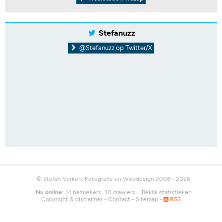
Stefanuzz
@Stefanuzz op Twitter/X
© Stefan Verkerk Fotografie en Webdesign 2008 - 2026
Nu online:
14 bezoekers, 30 crawlers
Bekijk statistieken
Copyright & disclaimer
-
Contact
-
Sitemap
-
RSS