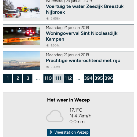
Woensdag 23 januari 2019
Voertuig te water Zeedijk Breestuk
Nijbroek
2.658x
Maandag 21 januari 2019
Woningoverval Sint Nicolaasdijk
Kampen
1.904x
Maandag 21 januari 2019
Prachtige winterochtend met rijp
2.305x
1
2
3
...
110
111
112
...
394
395
396
Het weer in Wezep
17,1°C
N 4,7km/h
0,0mm
Weerstation Wezep