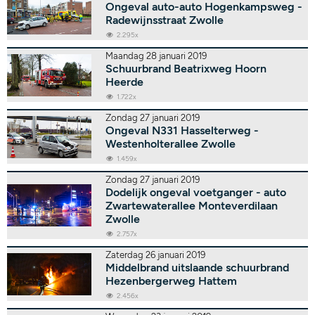
Ongeval auto-auto Hogenkampsweg -
Radewijnsstraat Zwolle
2.295x
Maandag 28 januari 2019
Schuurbrand Beatrixweg Hoorn
Heerde
1.722x
Zondag 27 januari 2019
Ongeval N331 Hasselterweg -
Westenholterallee Zwolle
1.459x
Zondag 27 januari 2019
Dodelijk ongeval voetganger - auto
Zwartewaterallee Monteverdilaan
Zwolle
2.757x
Zaterdag 26 januari 2019
Middelbrand uitslaande schuurbrand
Hezenbergerweg Hattem
2.456x