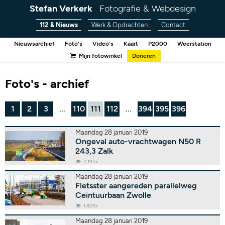
Stefan Verkerk
Fotografie & Webdesign
112 & Nieuws
Werk & Opdrachten
Contact
Nieuwsarchief
Foto's
Video's
Kaart
P2000
Weerstation
Mijn fotowinkel
Doneren
Foto's - archief
1
2
3
...
110
111
112
...
394
395
396
Maandag 28 januari 2019
Ongeval auto-vrachtwagen N50 R
243,3 Zalk
2.195x
Maandag 28 januari 2019
Fietsster aangereden parallelweg
Ceintuurbaan Zwolle
1.829x
Maandag 28 januari 2019