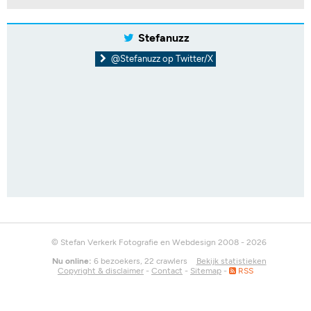
Stefanuzz
@Stefanuzz op Twitter/X
© Stefan Verkerk Fotografie en Webdesign 2008 - 2026
Nu online:
6 bezoekers, 22 crawlers
Bekijk statistieken
Copyright & disclaimer
-
Contact
-
Sitemap
-
RSS