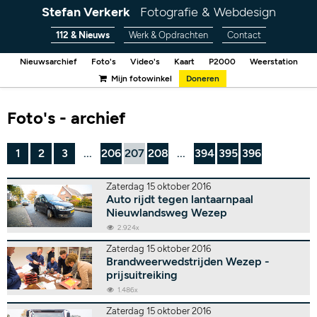
Stefan Verkerk
Fotografie & Webdesign
112 & Nieuws
Werk & Opdrachten
Contact
Nieuwsarchief
Foto's
Video's
Kaart
P2000
Weerstation
Mijn fotowinkel
Doneren
Foto's - archief
1
2
3
...
206
207
208
...
394
395
396
Zaterdag 15 oktober 2016
Auto rijdt tegen lantaarnpaal
Nieuwlandsweg Wezep
2.924x
Zaterdag 15 oktober 2016
Brandweerwedstrijden Wezep -
prijsuitreiking
1.486x
Zaterdag 15 oktober 2016