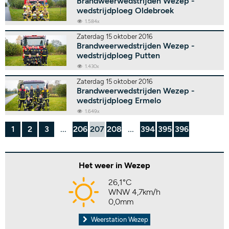
Brandweerwedstrijden Wezep -
wedstrijdploeg Oldebroek
1.584x
Zaterdag 15 oktober 2016
Brandweerwedstrijden Wezep -
wedstrijdploeg Putten
1.430x
Zaterdag 15 oktober 2016
Brandweerwedstrijden Wezep -
wedstrijdploeg Ermelo
1.649x
1
2
3
...
206
207
208
...
394
395
396
Het weer in Wezep
26,1°C
WNW 4,7km/h
0,0mm
Weerstation Wezep