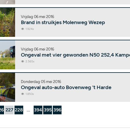
Vrijdag 06 mei 2016
Brand in struikjes Molenweg Wezep
1.924x
Vrijdag 06 mei 2016
Ongeval met vier gewonden N50 252,4 Kamp
2.565x
Donderdag 05 mei 2016
Ongeval auto-auto Bovenweg 't Harde
1.850x
26
227
228
...
394
395
396