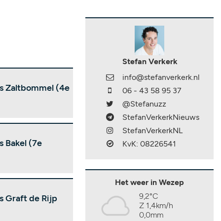
Stefan Verkerk
info@stefanverkerk.nl
s Zaltbommel (4e
06 - 43 58 95 37
@Stefanuzz
StefanVerkerkNieuws
StefanVerkerkNL
 Bakel (7e
KvK: 08226541
Het weer in Wezep
9,2°C
 Graft de Rijp
Z 1,4km/h
0,0mm