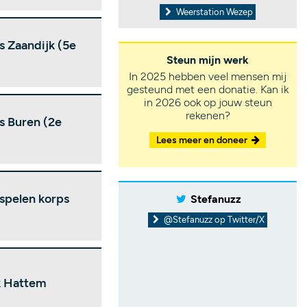
Weerstation Wezep
 Zaandijk (5e
Steun mijn werk
In 2025 hebben veel mensen mij
gesteund met een donatie. Kan ik
in 2026 ook op jouw steun
rekenen?
s Buren (2e
Lees meer en doneer
spelen korps
Stefanuzz
@Stefanuzz op Twitter/X
k Hattem