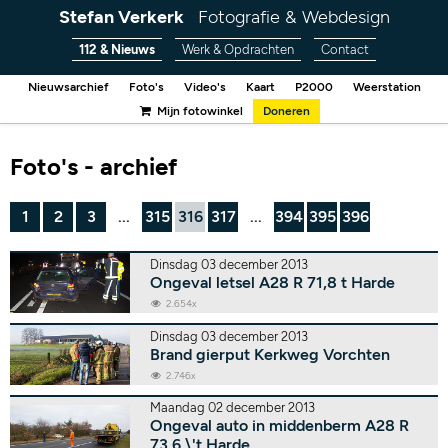
Stefan Verkerk
Fotografie & Webdesign
112 & Nieuws
Werk & Opdrachten
Contact
Nieuwsarchief
Foto's
Video's
Kaart
P2000
Weerstation
Mijn fotowinkel
Doneren
Foto's - archief
1
2
3
...
315
316
317
...
394
395
396
Dinsdag 03 december 2013
Ongeval letsel A28 R 71,8 t Harde
2.654x
Dinsdag 03 december 2013
Brand gierput Kerkweg Vorchten
2.746x
Maandag 02 december 2013
Ongeval auto in middenberm A28 R
73,6 \'t Harde