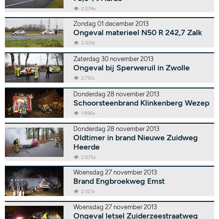
2.274x
Zondag 01 december 2013
Ongeval materieel N50 R 242,7 Zalk
2.033x
Zaterdag 30 november 2013
Ongeval bij Sperweruil in Zwolle
2.712x
Donderdag 28 november 2013
Schoorsteenbrand Klinkenberg Wezep
1.996x
Donderdag 28 november 2013
Oldtimer in brand Nieuwe Zuidweg
Heerde
2.675x
Woensdag 27 november 2013
Brand Engbroekweg Emst
2.021x
Woensdag 27 november 2013
Ongeval letsel Zuiderzeestraatweg