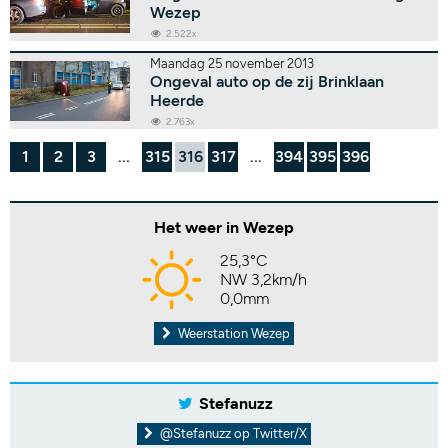
Wezep
2.522x
Maandag 25 november 2013
Ongeval auto op de zij Brinklaan
Heerde
2.763x
1
2
3
...
315
316
317
...
394
395
396
Het weer in Wezep
25,3°C
NW 3,2km/h
0,0mm
Weerstation Wezep
Stefanuzz
@Stefanuzz op Twitter/X