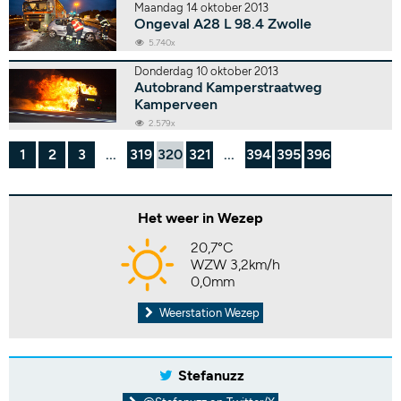
Maandag 14 oktober 2013
Ongeval A28 L 98.4 Zwolle
5.740x
Donderdag 10 oktober 2013
Autobrand Kamperstraatweg
Kamperveen
2.579x
1
2
3
...
319
320
321
...
394
395
396
Het weer in Wezep
20,7°C
WZW 3,2km/h
0,0mm
Weerstation Wezep
Stefanuzz