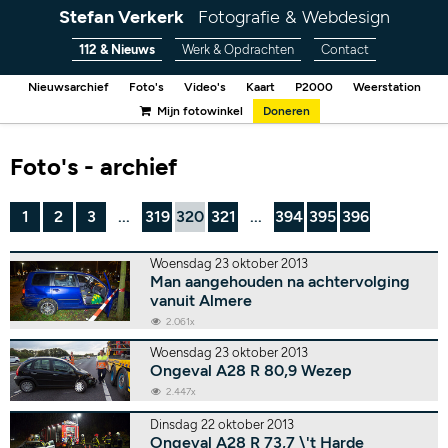
Stefan Verkerk
Fotografie & Webdesign
112 & Nieuws
Werk & Opdrachten
Contact
Nieuwsarchief
Foto's
Video's
Kaart
P2000
Weerstation
Mijn fotowinkel
Doneren
Foto's - archief
1
2
3
...
319
320
321
...
394
395
396
Woensdag 23 oktober 2013
Man aangehouden na achtervolging
vanuit Almere
2.061x
Woensdag 23 oktober 2013
Ongeval A28 R 80,9 Wezep
2.447x
Dinsdag 22 oktober 2013
Ongeval A28 R 73,7 \'t Harde