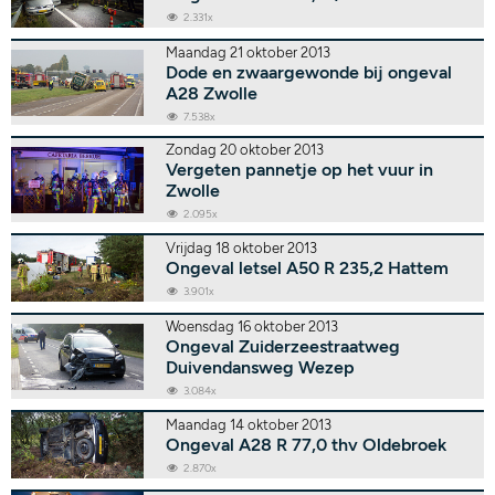
2.331x
Maandag 21 oktober 2013
Dode en zwaargewonde bij ongeval
A28 Zwolle
7.538x
Zondag 20 oktober 2013
Vergeten pannetje op het vuur in
Zwolle
2.095x
Vrijdag 18 oktober 2013
Ongeval letsel A50 R 235,2 Hattem
3.901x
Woensdag 16 oktober 2013
Ongeval Zuiderzeestraatweg
Duivendansweg Wezep
3.084x
Maandag 14 oktober 2013
Ongeval A28 R 77,0 thv Oldebroek
2.870x