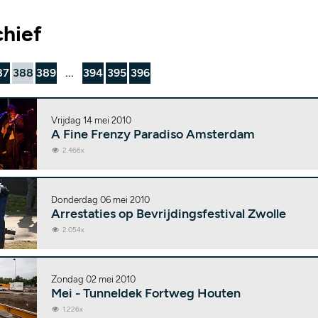
chief
87
388
389
...
394
395
396
Vrijdag 14 mei 2010
A Fine Frenzy Paradiso Amsterdam
2.466x
Donderdag 06 mei 2010
Arrestaties op Bevrijdingsfestival Zwolle
2.054x
Zondag 02 mei 2010
Mei - Tunneldek Fortweg Houten
1.226x