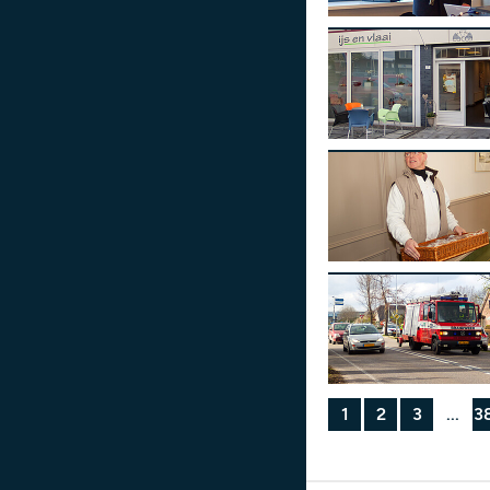
1
2
3
...
3