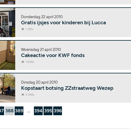
Donderdag 22 april 2010
Gratis ijsjes voor kinderen bij Lucca
1.781x
Woensdag 21 april 2010
Cakeactie voor KWF fonds
1.948x
Dinsdag 20 april 2010
Kopstaart botsing ZZstraatweg Wezep
2.348x
87
388
389
...
394
395
396