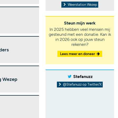
Weerstation Wezep
Steun mijn werk
In 2025 hebben veel mensen mij
gesteund met een donatie. Kan ik
in 2026 ook op jouw steun
rekenen?
ders
Lees meer en doneer
Stefanuzz
eg Wezep
@Stefanuzz op Twitter/X