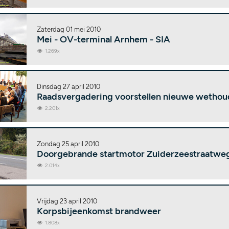
Zaterdag 01 mei 2010
Mei - OV-terminal Arnhem - SIA
1.269x
Dinsdag 27 april 2010
Raadsvergadering voorstellen nieuwe wethou
2.201x
Zondag 25 april 2010
Doorgebrande startmotor Zuiderzeestraatw
2.014x
Vrijdag 23 april 2010
Korpsbijeenkomst brandweer
1.808x