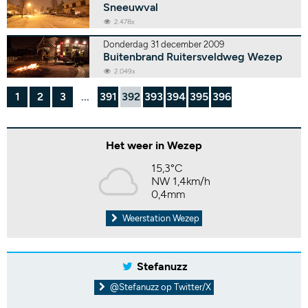
Sneeuwval
2.478x
Donderdag 31 december 2009
Buitenbrand Ruitersveldweg Wezep
2.049x
1
2
3
...
391
392
393
394
395
396
Het weer in Wezep
15,3°C
NW 1,4km/h
0,4mm
Weerstation Wezep
Stefanuzz
@Stefanuzz op Twitter/X