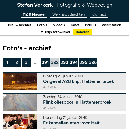
Stefan Verkerk
Fotografie & Webdesign
112 & Nieuws
Werk & Opdrachten
Contact
Nieuwsarchief
Foto's
Video's
Kaart
P2000
Weerstation
Mijn fotowinkel
Doneren
Foto's - archief
1
2
3
...
391
392
393
394
395
396
Dinsdag 26 januari 2010
Ongeval A28 knp. Hattemerbroek
2.423x
Zondag 24 januari 2010
Flink oliespoor in Hattemerbroek
2.672x
Donderdag 21 januari 2010
Frikandellen eten voor Haiti
3.196x