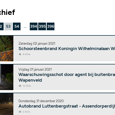
chief
2
53
54
...
394
395
396
Zaterdag 02 januari 2021
Schoorsteenbrand Koningin Wilhelminalaan 
4.404x
Vrijdag 01 januari 2021
Waarschuwingsschot door agent bij buitenbr
Wapenveld
10.763x
Donderdag 31 december 2020
Autobrand Luttenbergstraat - Assendorperdij
2.457x