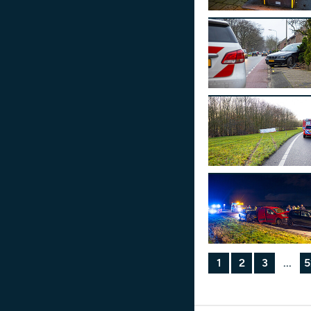
1
2
3
...
5