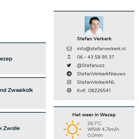
Stefan Verkerk
info@stefanverkerk.nl
06 - 43 58 95 37
Wezep
@Stefanuzz
StefanVerkerkNieuws
StefanVerkerkNL
and Zwaaikolk
KvK: 08226541
Het weer in Wezep
26,1°C
k Zwolle
WNW 4,7km/h
0,0mm