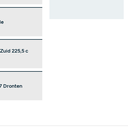
de
Zuid 225,5 c
7 Dronten