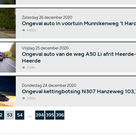
Zaterdag 26 december 2020
Ongeval auto in voortuin Munnikenweg 't Har
4.802x
Vrijdag 25 december 2020
Ongeval auto van de weg A50 Li afrit Heerde-
Heerde
7.129x
Donderdag 24 december 2020
Ongeval kettingbotsing N307 Hanzeweg 103,
3.202x
2
53
54
...
394
395
396