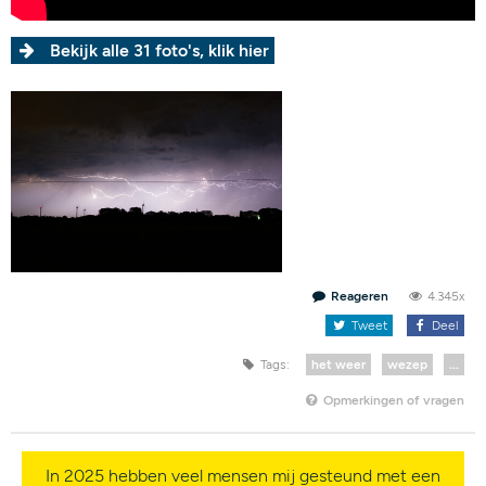
Bekijk alle 31 foto's, klik hier
Reageren
4.345x
Tweet
Deel
Tags:
het weer
wezep
...
Opmerkingen of vragen
In 2025 hebben veel mensen mij gesteund met een