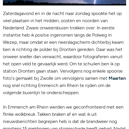
Zaterdagavond en in de nacht naar zondag spookte het op
veel plaatsen in het midden, oosten en noorden van
Nederland. Zware onweersbuien trokken over. In eerste
instantie heb ik positie ingenomen langs de Polweg in
Wezep, maar omdat er een neerslagscherm dichterbij kwam
ben ik richting de polder bij Dronten gereden. Daar was het
onweer sneller dan verwacht, waardoor fotograferen vanuit
het open veld te gevaarlijk werd. Om te schuilen ben ik op
station Dronten gaan staan. Vervolgens nog enkele spoorse
foto's gemaakt bij Zwolle om vervolgens samen met
Maarten
nog snel richting Emmerich am Rhein te rijden om de
volgende buienlijn te onderscheppen.
In Emmerich am Rhein werden we geconfronteerd met een
flinke wolkbreuk. Takken braken af en wat ik uit
nieuwsberichten begrepen heb is dat de brandweer nog
minstens 15 meldingen van stormschade heeft gehad. Nadat