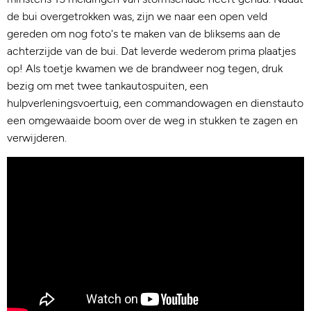
de bui overgetrokken was, zijn we naar een open veld
gereden om nog foto's te maken van de bliksems aan de
achterzijde van de bui. Dat leverde wederom prima plaatjes
op! Als toetje kwamen we de brandweer nog tegen, druk
bezig om met twee tankautospuiten, een
hulpverleningsvoertuig, een commandowagen en dienstauto
een omgewaaide boom over de weg in stukken te zagen en
verwijderen.