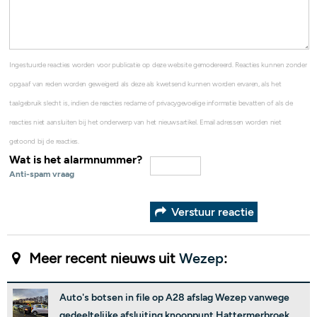
Ingestuurde reacties worden voor publicatie op deze website gemodereerd. Reacties kunnen zonder
opgaaf van reden worden geweigerd als deze als kwetsend kunnen worden ervaren, als het
taalgebruik slecht is, indien de reacties reclame of privacygevoelige informatie bevatten of als de
reacties niet aansluiten bij het onderwerp van het nieuwsartikel. Email adressen worden niet
getoond bij de reacties.
Wat is het alarmnummer?
Anti-spam vraag
Verstuur reactie
Meer recent nieuws uit
Wezep
:
Auto's botsen in file op A28 afslag Wezep vanwege
gedeeltelijke afsluiting knooppunt Hattermerbroek