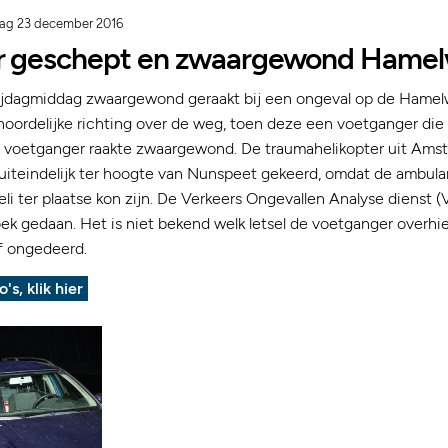
dag 23 december 2016
r geschept en zwaargewond Hamel
rijdagmiddag zwaargewond geraakt bij een ongeval op de Hamelw
 noordelijke richting over de weg, toen deze een voetganger die
e voetganger raakte zwaargewond. De traumahelikopter uit Ams
uiteindelijk ter hoogte van Nunspeet gekeerd, omdat de ambulan
eli ter plaatse kon zijn. De Verkeers Ongevallen Analyse dienst (
k gedaan. Het is niet bekend welk letsel de voetganger overhie
f ongedeerd.
o's, klik hier