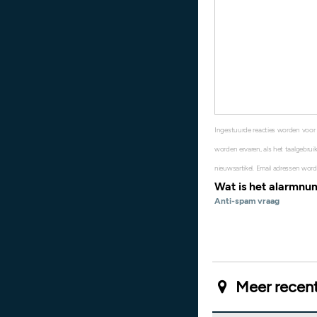
Ingestuurde reacties worden voor
worden ervaren, als het taalgebruik
nieuwsartikel. Email adressen word
Wat is het alarmn
Anti-spam vraag
Meer recent