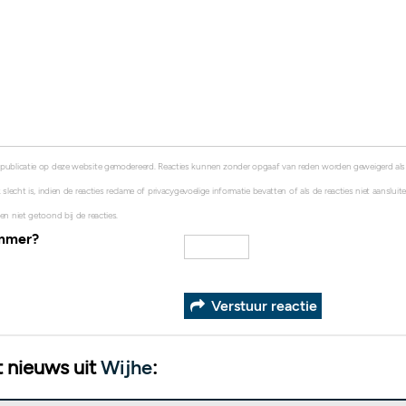
 publicatie op deze website gemodereerd. Reacties kunnen zonder opgaaf van reden worden geweigerd al
 slecht is, indien de reacties reclame of privacygevoelige informatie bevatten of als de reacties niet aanslui
en niet getoond bij de reacties.
ummer?
Verstuur reactie
 nieuws uit
Wijhe
: