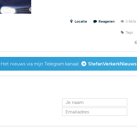
Locatie
Reageren
2.563
Tags:
Het nieuws via mijn Telegram kanaal:
StefanVerkerkNieuws