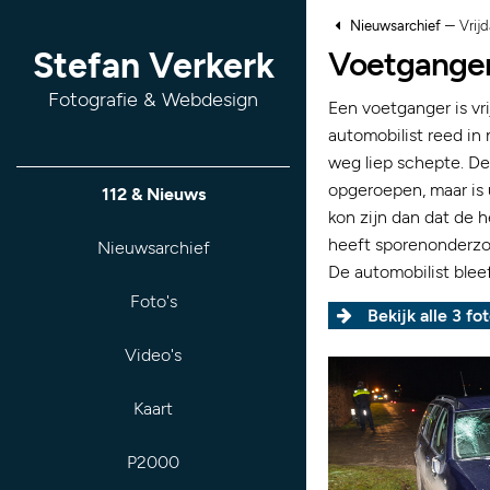
–
Nieuwsarchief
Vrij
Voetgange
Stefan Verkerk
Fotografie & Webdesign
Een voetganger is v
automobilist reed in
weg liep schepte. D
opgeroepen, maar is 
112 & Nieuws
kon zijn dan dat de h
heeft sporenonderzoe
Nieuwsarchief
De automobilist blee
Foto's
Bekijk alle 3 fot
Video's
Kaart
P2000