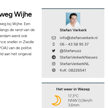
weg Wijhe
eg bij Wijhe. Een
 langs de rand van de
Stefan Verkerk
terdam werd ook
info@stefanverkerk.nl
ce sneller in Zwolle
06 - 43 58 95 37
VOA) van de politie
@Stefanuzz
ld aan het ongeval.
StefanVerkerkNieuws
StefanVerkerkNL
KvK: 08226541
Het weer in Wezep
17,3°C
NNW 0,0km/h
3,6mm