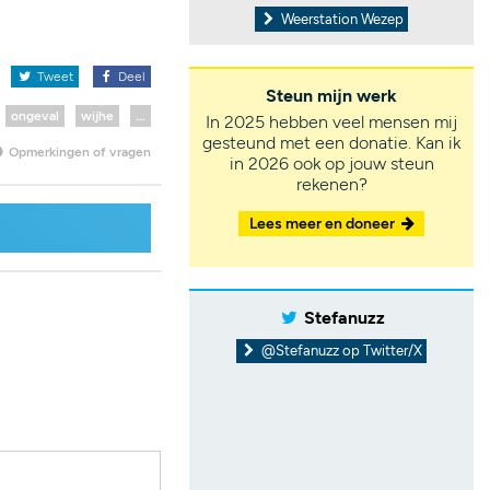
Weerstation Wezep
x
Tweet
Deel
Steun mijn werk
ongeval
wijhe
...
In 2025 hebben veel mensen mij
gesteund met een donatie. Kan ik
Opmerkingen of vragen
in 2026 ook op jouw steun
rekenen?
Lees meer en doneer
Stefanuzz
@Stefanuzz op Twitter/X