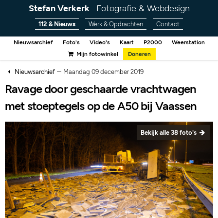
Stefan Verkerk
Fotografie & Webdesign
112 & Nieuws
Werk & Opdrachten
Contact
Nieuwsarchief
Foto's
Video's
Kaart
P2000
Weerstation
Mijn fotowinkel
Doneren
–
Nieuwsarchief
Maandag 09 december 2019
Ravage door geschaarde vrachtwagen
met stoeptegels op de A50 bij Vaassen
Bekijk alle 38 foto's