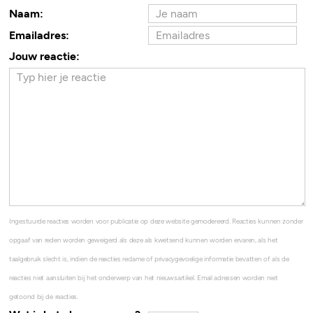
Naam:
Emailadres:
Jouw reactie:
Ingestuurde reacties worden voor publicatie op deze website gemodereerd. Reacties kunnen zonder
opgaaf van reden worden geweigerd als deze als kwetsend kunnen worden ervaren, als het
taalgebruik slecht is, indien de reacties reclame of privacygevoelige informatie bevatten of als de
reacties niet aansluiten bij het onderwerp van het nieuwsartikel. Email adressen worden niet
getoond bij de reacties.