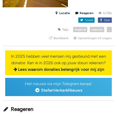
Locatie
Reageren
4.238x
Tweet
Deel
Tags:
ongeval
vaassen
...
Beeldbank
Opmerkingen of vragen
In 2025 hebben veel mensen mij gesteund met een
donatie. Kan ik in 2026 ook op jouw steun rekenen?
Lees waarom donaties belangrijk voor mij zijn
Het nieuws via mijn Telegram kanaal:
StefanVerkerkNieuws
Reageren