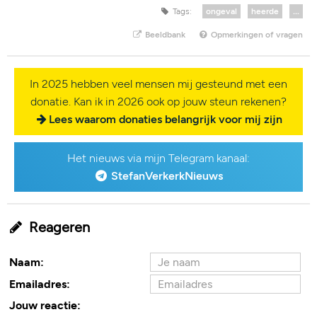
Tags:
ongeval
heerde
...
Beeldbank
Opmerkingen of vragen
In 2025 hebben veel mensen mij gesteund met een
donatie. Kan ik in 2026 ook op jouw steun rekenen?
Lees waarom donaties belangrijk voor mij zijn
Het nieuws via mijn Telegram kanaal:
StefanVerkerkNieuws
Reageren
Naam:
Emailadres:
Jouw reactie: