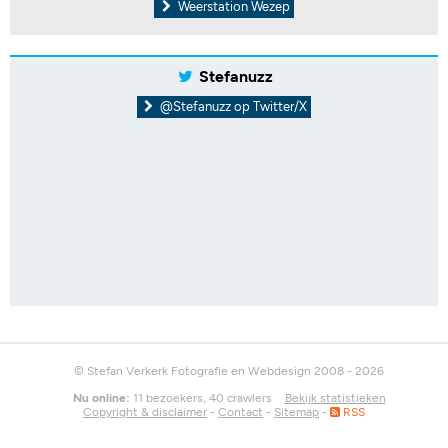
Weerstation Wezep
Stefanuzz
@Stefanuzz op Twitter/X
© Stefan Verkerk Fotografie en Webdesign 2008 - 2026
Nu online:
11 bezoekers, 40 crawlers
Bekijk statistieken
Copyright & disclaimer
-
Contact
-
Sitemap
-
RSS