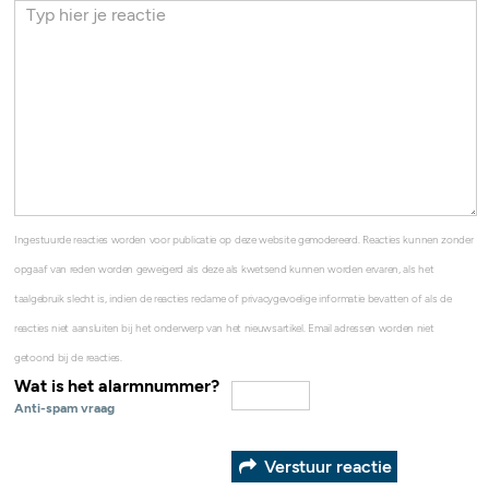
Ingestuurde reacties worden voor publicatie op deze website gemodereerd. Reacties kunnen zonder
opgaaf van reden worden geweigerd als deze als kwetsend kunnen worden ervaren, als het
taalgebruik slecht is, indien de reacties reclame of privacygevoelige informatie bevatten of als de
reacties niet aansluiten bij het onderwerp van het nieuwsartikel. Email adressen worden niet
getoond bij de reacties.
Wat is het alarmnummer?
Anti-spam vraag
Verstuur reactie