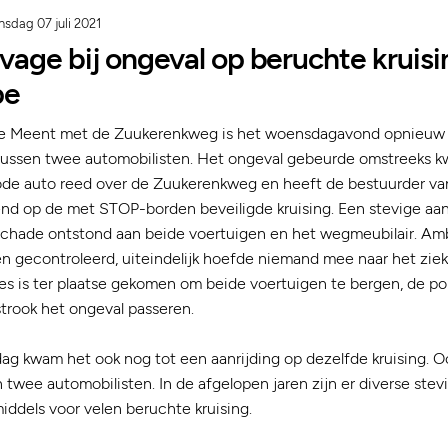
sdag 07 juli 2021
age bij ongeval op beruchte kruis
pe
De Meent met de Zuukerenkweg is het woensdagavond opnieuw 
tussen twee automobilisten. Het ongeval gebeurde omstreeks kw
rode auto reed over de Zuukerenkweg en heeft de bestuurder va
nd op de met STOP-borden beveiligde kruising. Een stevige aan
l schade ontstond aan beide voertuigen en het wegmeubilair. A
n gecontroleerd, uiteindelijk hoefde niemand mee naar het ziek
s is ter plaatse gekomen om beide voertuigen te bergen, de poli
strook het ongeval passeren.
g kwam het ook nog tot een aanrijding op dezelfde kruising. O
 twee automobilisten. In de afgelopen jaren zijn er diverse stev
ddels voor velen beruchte kruising.