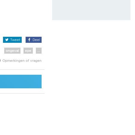
x
Tweet
Deel
ongeval
epe
...
Opmerkingen of vragen