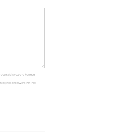
s deze als kwetsend kunnen
ten bij het onderwerp van het