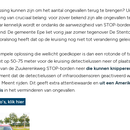
sing kunnen zijn om het aantal ongevallen terug te brengen? Uit
ng van cruciaal belang: voor zover bekend zijn alle ongevallen t
ar kennelijk wordt er ondanks de aanwezigheid van STOP-borden
nd. De gemeente Epe liet vorig jaar zomer tegenover De Stento
oralsnog heeft dat op de kruising nog niet tot verandering gelei
impele oplossing die wellicht goedkoper is dan een rotonde of tu
op 50-75 meter voor de kruising detectielussen neer of plaats
en van de Zuukerenkweg STOP-borden neer
die kunnen knippere
ment dat de detectielussen of infraroodsensoren geactiveerd 
 Meent rijden. Dit geeft extra attentiewaarde en
uit een Amerik
is
in het verminderen van ongevallen.
o's, klik hier