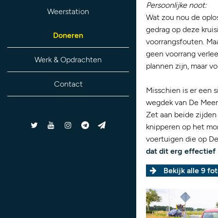
Persoonlijke noot:
Weerstation
Wat zou nou de oplos
gedrag op deze kruisi
Doneren
voorrangsfouten. Ma
geen voorrang verlee
Werk & Opdrachten
plannen zijn, maar vo
Contact
Misschien is er een s
wegdek van De Meent 
Zet aan beide zijd
knipperen op het mo
voertuigen die op De
dat dit erg effectief 
Bekijk alle 9 fot