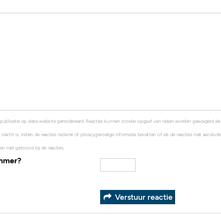
 publicatie op deze website gemodereerd. Reacties kunnen zonder opgaaf van reden worden geweigerd al
 slecht is, indien de reacties reclame of privacygevoelige informatie bevatten of als de reacties niet aanslui
en niet getoond bij de reacties.
ummer?
Verstuur reactie