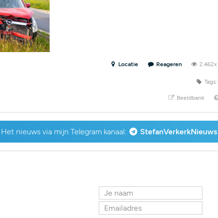
Locatie
Reageren
2.462
Tags:
Beeldbank
Het nieuws via mijn Telegram kanaal:
StefanVerkerkNieuws