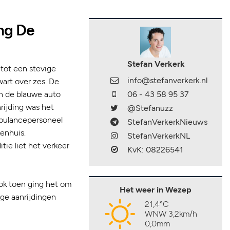
ing De
Stefan Verkerk
tot een stevige
info@stefanverkerk.nl
art over zes. De
n de blauwe auto
06 - 43 58 95 37
rijding was het
@Stefanuzz
mbulancepersoneel
StefanVerkerkNieuws
enhuis.
StefanVerkerkNL
tie liet het verkeer
KvK: 08226541
ok toen ging het om
Het weer in Wezep
ige aanrijdingen
21,4°C
WNW 3,2km/h
0,0mm