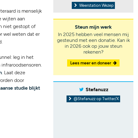
Weerstation Wezep
eraard is menselijk
e wijten aan
 niet gestopt of
Steun mijn werk
r wel weten dat er
In 2025 hebben veel mensen mij
gesteund met een donatie. Kan ik
d.
in 2026 ook op jouw steun
rekenen?
nnel: leg in het
Lees meer en doneer
 infraroodsensoren.
n
. Laat deze
worden door
aanse studie blijkt
Stefanuzz
@Stefanuzz op Twitter/X