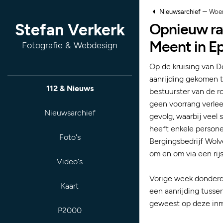
–
Nieuwsarchief
Woen
Opnieuw rav
Stefan Verkerk
Meent in E
Fotografie & Webdesign
Op de kruising van 
aanrijding gekomen 
112 & Nieuws
bestuurster van de 
geen voorrang verlee
Nieuwsarchief
gevolg, waarbij vee
heeft enkele persone
Foto's
Bergingsbedrijf Wolve
om en om via een rij
Video's
Vorige week donderda
Kaart
een aanrijding tussen
geweest op deze inmi
P2000