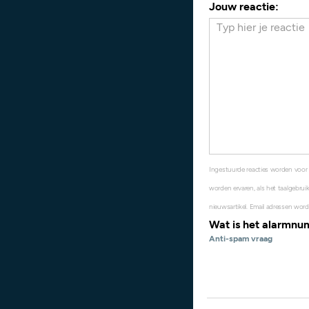
Jouw reactie:
Ingestuurde reacties worden voor
worden ervaren, als het taalgebruik
nieuwsartikel. Email adressen word
Wat is het alarmn
Anti-spam vraag