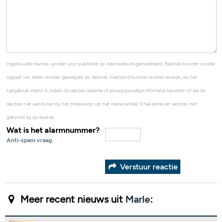
Ingestuurde reacties worden voor publicatie op deze website gemodereerd. Reacties kunnen zonder
opgaaf van reden worden geweigerd als deze als kwetsend kunnen worden ervaren, als het
taalgebruik slecht is, indien de reacties reclame of privacygevoelige informatie bevatten of als de
reacties niet aansluiten bij het onderwerp van het nieuwsartikel. Email adressen worden niet
getoond bij de reacties.
Wat is het alarmnummer?
Anti-spam vraag
Verstuur reactie
Meer recent nieuws uit
Marle
: