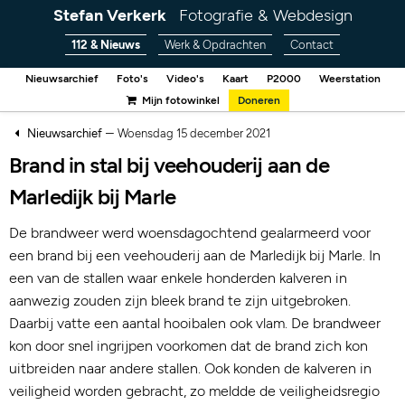
Stefan Verkerk
Fotografie & Webdesign
112 & Nieuws
Werk & Opdrachten
Contact
Nieuwsarchief
Foto's
Video's
Kaart
P2000
Weerstation
Mijn fotowinkel
Doneren
–
Nieuwsarchief
Woensdag 15 december 2021
Brand in stal bij veehouderij aan de
Marledijk bij Marle
De brandweer werd woensdagochtend gealarmeerd voor
een brand bij een veehouderij aan de Marledijk bij Marle. In
een van de stallen waar enkele honderden kalveren in
aanwezig zouden zijn bleek brand te zijn uitgebroken.
Daarbij vatte een aantal hooibalen ook vlam. De brandweer
kon door snel ingrijpen voorkomen dat de brand zich kon
uitbreiden naar andere stallen. Ook konden de kalveren in
veiligheid worden gebracht, zo meldde de veiligheidsregio