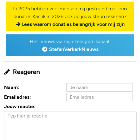
In 2025 hebben veel mensen mij gesteund met een
donatie. Kan ik in 2026 ook op jouw steun rekenen?
Lees waarom donaties belangrijk voor mij zijn
Het nieuws via mijn Telegram kanaal:
StefanVerkerkNieuws
Reageren
Naam:
Emailadres:
Jouw reactie: