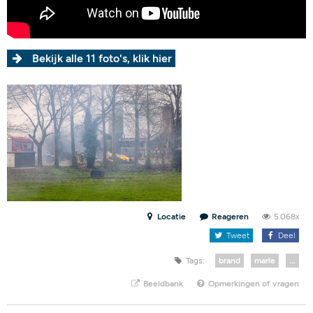
Bekijk alle 11 foto's, klik hier
Locatie
Reageren
5.068x
Tweet
Deel
Tags:
brand
marle
...
Beeldbank
Opmerkingen of vragen