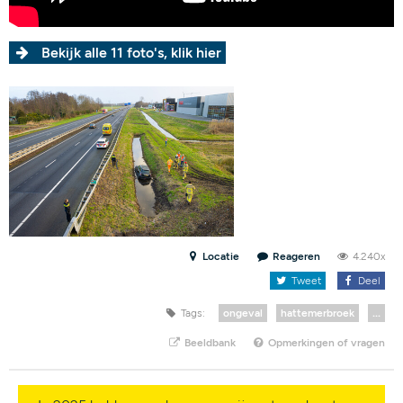
Bekijk alle 11 foto's, klik hier
Locatie
Reageren
4.240x
Tweet
Deel
Tags:
ongeval
hattemerbroek
...
Beeldbank
Opmerkingen of vragen