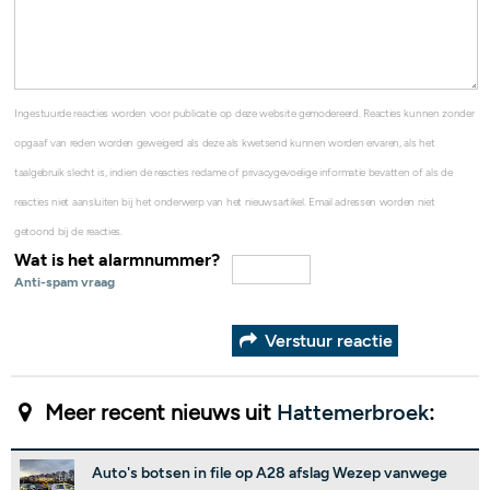
Ingestuurde reacties worden voor publicatie op deze website gemodereerd. Reacties kunnen zonder
opgaaf van reden worden geweigerd als deze als kwetsend kunnen worden ervaren, als het
taalgebruik slecht is, indien de reacties reclame of privacygevoelige informatie bevatten of als de
reacties niet aansluiten bij het onderwerp van het nieuwsartikel. Email adressen worden niet
getoond bij de reacties.
Wat is het alarmnummer?
Anti-spam vraag
Verstuur reactie
Meer recent nieuws uit
Hattemerbroek
:
Auto's botsen in file op A28 afslag Wezep vanwege