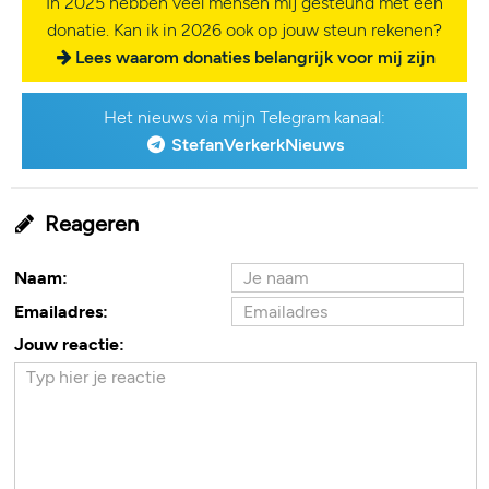
In 2025 hebben veel mensen mij gesteund met een
donatie. Kan ik in 2026 ook op jouw steun rekenen?
Lees waarom donaties belangrijk voor mij zijn
Het nieuws via mijn Telegram kanaal:
StefanVerkerkNieuws
Reageren
Naam:
Emailadres:
Jouw reactie: