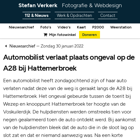
Stefan Verkerk
Fotografie & Webdesign
112 & Nieuws
Werk & Opdrachten
Contact
Nieuwsarchief
Foto's
Video's
Kaart
P2000
Weerstation
Mijn fotowinkel
Doneren
–
Nieuwsarchief
Zondag 30 januari 2022
Automobilist verlaat plaats ongeval op de
A28 bij Hattemerbroek
Een automobilist heeft zondagochtend zijn of haar auto
verlaten nadat deze van de weg is geraakt langs de A28 bij
Hattemerbroek. Het ongeval gebeurde tussen de toerit bij
Wezep en knooppunt Hattemerbroek ter hoogte van de
Voskuilerdijk. De hulpdiensten werden omstreeks tien voor
negen gealarmeerd toen de auto ontdekt werd. Bij aankomst
van de hulpdiensten bleek dat de auto die in de sloot lag op
slot zat en dat er niemand aanwezig was. Na een korte