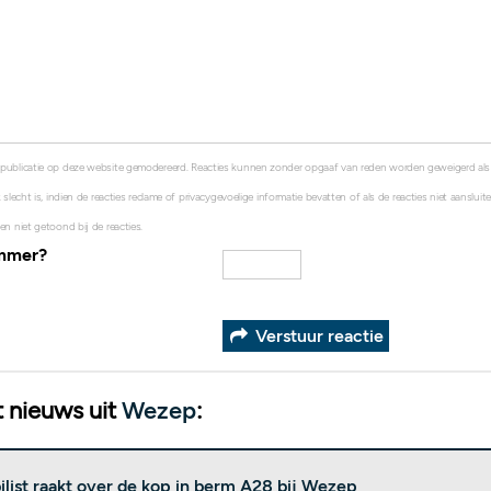
 publicatie op deze website gemodereerd. Reacties kunnen zonder opgaaf van reden worden geweigerd al
 slecht is, indien de reacties reclame of privacygevoelige informatie bevatten of als de reacties niet aanslui
en niet getoond bij de reacties.
ummer?
Verstuur reactie
 nieuws uit
Wezep
:
list raakt over de kop in berm A28 bij Wezep