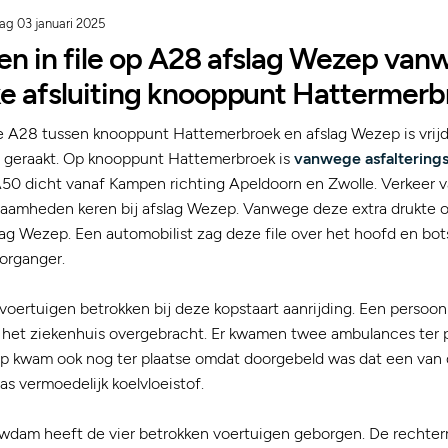
dag 03 januari 2025
en in file op A28 afslag Wezep va
ke afsluiting knooppunt Hattermer
de A28 tussen knooppunt Hattemerbroek en afslag Wezep is vri
 geraakt. Op knooppunt Hattemerbroek is
vanwege asfalterin
50 dicht vanaf Kampen richting Apeldoorn en Zwolle. Verkeer
amheden keren bij afslag Wezep. Vanwege deze extra drukte on
slag Wezep. Een automobilist zag deze file over het hoofd en bot
organger.
r voertuigen betrokken bij deze kopstaart aanrijding. Een persoo
het ziekenhuis overgebracht. Er kwamen twee ambulances ter p
 kwam ook nog ter plaatse omdat doorgebeld was dat een van 
as vermoedelijk koelvloeistof.
wdam heeft de vier betrokken voertuigen geborgen. De rechterr