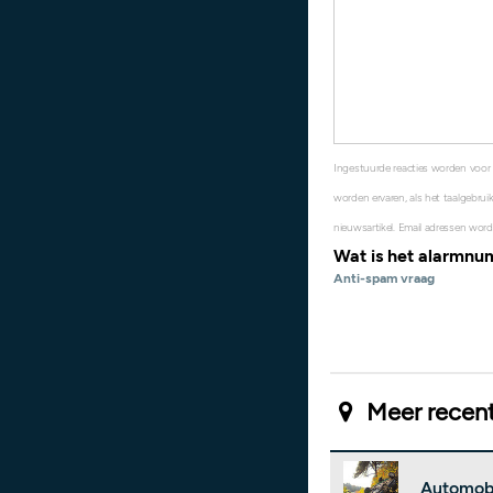
Ingestuurde reacties worden voor
worden ervaren, als het taalgebruik
nieuwsartikel. Email adressen word
Wat is het alarmn
Anti-spam vraag
Meer recent
Automobi