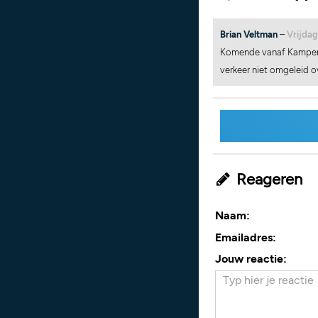
Brian Veltman
–
Vrijdag
Komende vanaf Kampen h
verkeer niet omgeleid o
Reageren
Naam:
Emailadres:
Jouw reactie: