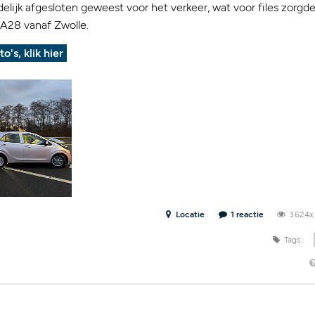
jdelijk afgesloten geweest voor het verkeer, wat voor files zorg
A28 vanaf Zwolle.
to's, klik hier
Locatie
1 reactie
3.624
Tags: