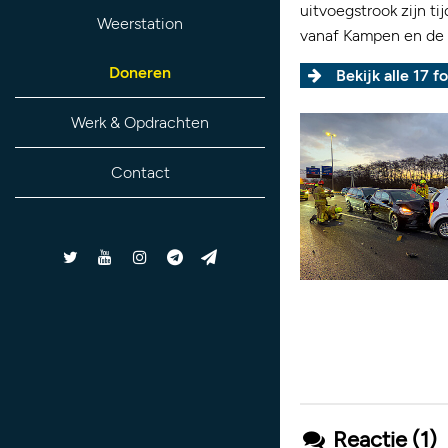
uitvoegstrook zijn ti
Weerstation
vanaf Kampen en de 
Doneren
Bekijk alle 17 fo
Werk & Opdrachten
Contact
Reactie (1)