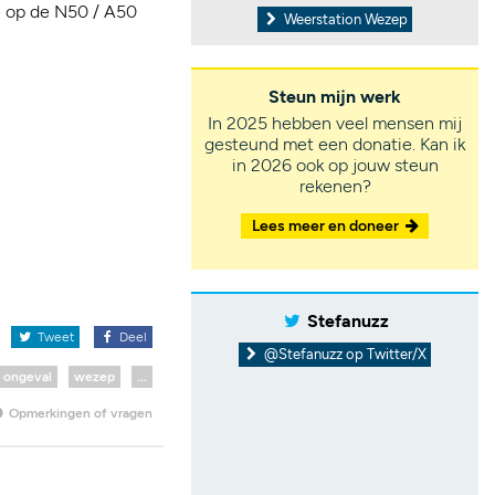
de op de N50 / A50
Weerstation Wezep
Steun mijn werk
In 2025 hebben veel mensen mij
gesteund met een donatie. Kan ik
in 2026 ook op jouw steun
rekenen?
Lees meer en doneer
Stefanuzz
x
Tweet
Deel
@Stefanuzz op Twitter/X
ongeval
wezep
...
Opmerkingen of vragen