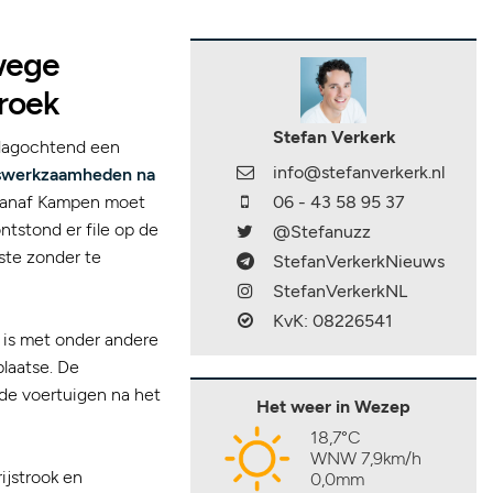
nwege
broek
Stefan Verkerk
jdagochtend een
info@stefanverkerk.nl
gswerkzaamheden na
 vanaf Kampen moet
06 - 43 58 95 37
tstond er file op de
@Stefanuzz
ste zonder te
StefanVerkerkNieuws
StefanVerkerkNL
KvK: 08226541
n is met onder andere
laatse. De
de voertuigen na het
Het weer in Wezep
18,7°C
WNW 7,9km/h
ijstrook en
0,0mm