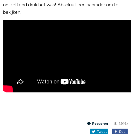
ontzettend druk het was! Absoluut een aanrader om te
bekijken.
Reageren
1.916x
Tweet
Deel