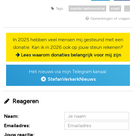
Tags:
inzeller ballonwoche
inzell
...
Opmerkingen of vragen
In 2025 hebben veel mensen mij gesteund met een
donatie. Kan ik in 2026 ook op jouw steun rekenen?
Lees waarom donaties belangrijk voor mij zijn
Het nieuws via mijn Telegram kanaal:
StefanVerkerkNieuws
Reageren
Naam:
Emailadres:
Jouw reactie: