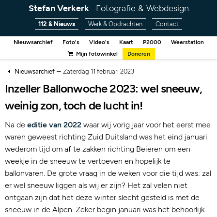
Stefan Verkerk
Fotografie & Webdesign
112 & Nieuws
Werk & Opdrachten
Contact
Nieuwsarchief
Foto's
Video's
Kaart
P2000
Weerstation
Mijn fotowinkel
Doneren
–
Nieuwsarchief
Zaterdag 11 februari 2023
Inzeller Ballonwoche 2023: wel sneeuw,
weinig zon, toch de lucht in!
Na de
editie van 2022
waar wij vorig jaar voor het eerst mee
waren geweest richting Zuid Duitsland was het eind januari
wederom tijd om af te zakken richting Beieren om een
weekje in de sneeuw te vertoeven en hopelijk te
ballonvaren. De grote vraag in de weken voor die tijd was: zal
er wel sneeuw liggen als wij er zijn? Het zal velen niet
ontgaan zijn dat het deze winter slecht gesteld is met de
sneeuw in de Alpen. Zeker begin januari was het behoorlijk