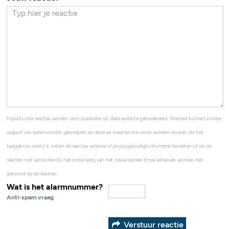
Ingestuurde reacties worden voor publicatie op deze website gemodereerd. Reacties kunnen zonder
opgaaf van reden worden geweigerd als deze als kwetsend kunnen worden ervaren, als het
taalgebruik slecht is, indien de reacties reclame of privacygevoelige informatie bevatten of als de
reacties niet aansluiten bij het onderwerp van het nieuwsartikel. Email adressen worden niet
getoond bij de reacties.
Wat is het alarmnummer?
Anti-spam vraag
Verstuur reactie