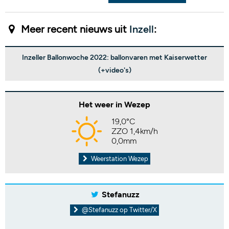
Meer recent nieuws uit
Inzell
:
Inzeller Ballonwoche 2022: ballonvaren met Kaiserwetter
(+video's)
Het weer in Wezep
19,0°C
ZZO 1,4km/h
0,0mm
Weerstation Wezep
Stefanuzz
@Stefanuzz op Twitter/X