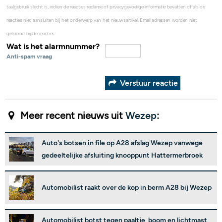
taalgebruik slecht is, indien de reacties reclame of privacygevoelige informatie bevatten of als de
reacties niet aansluiten bij het onderwerp van het nieuwsartikel. Email adressen worden niet
getoond bij de reacties.
Wat is het alarmnummer?
Anti-spam vraag
Verstuur reactie
Meer recent nieuws uit
Wezep
:
Auto's botsen in file op A28 afslag Wezep vanwege
gedeeltelijke afsluiting knooppunt Hattermerbroek
Automobilist raakt over de kop in berm A28 bij Wezep
Automobilist botst tegen paaltje, boom en lichtmast