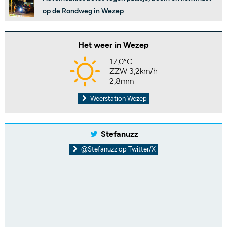
op de Rondweg in Wezep
Het weer in Wezep
17,0°C
ZZW 3,2km/h
2,8mm
Weerstation Wezep
Stefanuzz
@Stefanuzz op Twitter/X