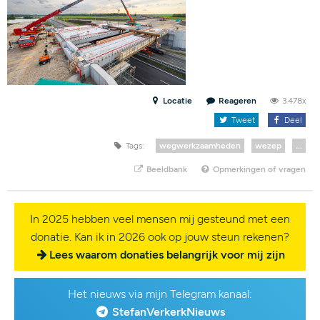
Locatie
Reageren
3.478x
Tweet
Deel
Tags:
wegwerkzaamheden
wezep
...
Beeldbank
Opmerkingen of vragen
In 2025 hebben veel mensen mij gesteund met een
donatie. Kan ik in 2026 ook op jouw steun rekenen?
Lees waarom donaties belangrijk voor mij zijn
Het nieuws via mijn Telegram kanaal:
StefanVerkerkNieuws