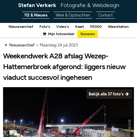
Stefan Verkerk
Fotografie & Webdesign
112 & Nieuws
Werk & Opdrachten
Contact
Nieuwsarchief
Foto's
Video's
Kaart
P2000
Weerstation
Mijn fotowinkel
Doneren
–
Nieuwsarchief
Maandag 24 juli 2023
Weekendwerk A28 afslag Wezep-
Hattemerbroek afgerond: liggers nieuw
viaduct succesvol ingehesen
Bekijk alle 37 foto's