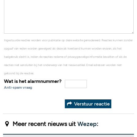
Ingestuurde reacties worden voor publicatie op deze website gemodereerd. Reacties kunnen zonder
opgaaf van reden worden geweigerd als deze als kwetsend kunnen worden ervaren, als het
taalgebruik slecht is, indien de reacties reclame of privacygevoelige informatie bevatten of als de
reacties niet aansluiten bij het onderwerp van het nieuwsartikel. Email adressen worden niet
getoond bij de reacties.
Wat is het alarmnummer?
Anti-spam vraag
Verstuur reactie
Meer recent nieuws uit
Wezep
: