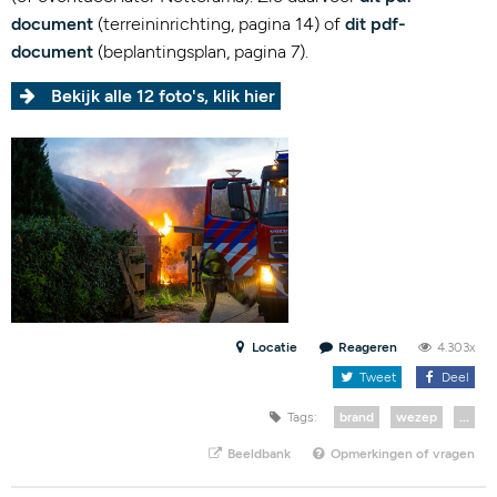
document
(terreininrichting, pagina 14) of
dit pdf-
document
(beplantingsplan, pagina 7).
Bekijk alle 12 foto's, klik hier
Locatie
Reageren
4.303x
Tweet
Deel
Tags:
brand
wezep
...
Beeldbank
Opmerkingen of vragen