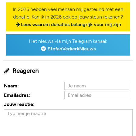
In 2025 hebben veel mensen mij gesteund met een
donatie. Kan ik in 2026 ook op jouw steun rekenen?
Lees waarom donaties belangrijk voor mij zijn
Het nieuws via mijn Telegram kanaal:
StefanVerkerkNieuws
Reageren
Naam:
Emailadres:
Jouw reactie: