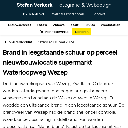
Stefan Verkerk
Fotografie & Webdesign
112 & Nieuws
Werk & Opdrachten
Contact
Nieuwsarchief
Foto's
Video's
Kaart
P2000
Weerstation
Mijn fotowinkel
Doneren
–
Nieuwsarchief
Zaterdag 04 mei 2024
Brand in leegstaande schuur op perceel
nieuwbouwlocatie supermarkt
Waterloopweg Wezep
De brandweerkorpsen van Wezep, Zwolle en Oldebroek
werden zaterdagavond rond negen uur gealarmeerd
vanwege een brand aan de Waterloopweg in Wezep. Er
woedde een uitslaande brand in een leegstaande schuur. De
brandweer van Wezep had de brand snel onder controle,
waardoor de opschaling 'middelbrand' kon worden
afgeschaald naar 'kleine brand'. Naast de tankautospuit van