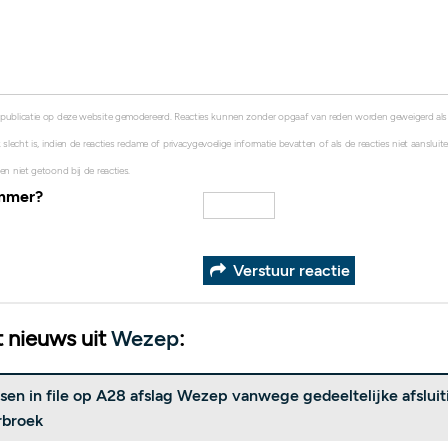
 publicatie op deze website gemodereerd. Reacties kunnen zonder opgaaf van reden worden geweigerd al
 slecht is, indien de reacties reclame of privacygevoelige informatie bevatten of als de reacties niet aanslui
en niet getoond bij de reacties.
ummer?
Verstuur reactie
 nieuws uit
Wezep
:
tsen in file op A28 afslag Wezep vanwege gedeeltelijke afslui
rbroek