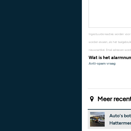
Ingestuurde reacties worden voor
worden ervaren, als het taalgebruik
nieuwsartikel. Email adressen word
Wat is het alarmn
Anti-spam vraag
Meer recent
Auto's bo
Hatterme