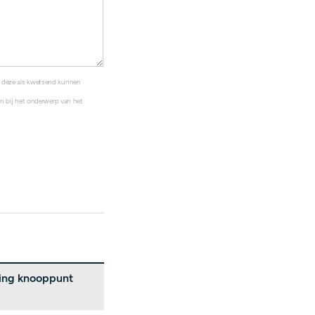
s deze als kwetsend kunnen
ten bij het onderwerp van het
ting knooppunt