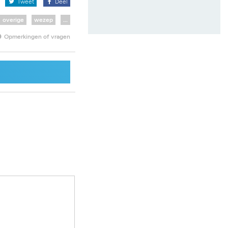
x
Tweet
Deel
overige
wezep
...
Opmerkingen of vragen