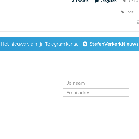
Locatie
Reageren
3.356
Tags:
Het nieuws via mijn Telegram kanaal:
StefanVerkerkNieuws