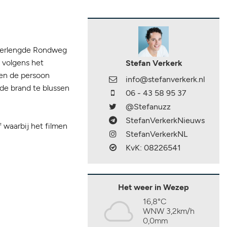
verlengde Rondweg
 volgens het
Stefan Verkerk
 en de persoon
info@stefanverkerk.nl
 de brand te blussen
06 - 43 58 95 37
@Stefanuzz
StefanVerkerkNieuws
 waarbij het filmen
StefanVerkerkNL
KvK: 08226541
Het weer in Wezep
16,8°C
WNW 3,2km/h
0,0mm