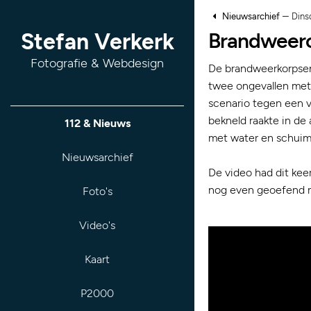
–
Nieuwsarchief
Dins
Brandweer
Stefan Verkerk
Fotografie & Webdesign
De brandweerkorpse
twee ongevallen met 
scenario tegen een 
bekneld raakte in de
112 & Nieuws
met water en schuim,
Nieuwsarchief
De video had dit keer
nog even geoefend 
Foto's
Video's
Kaart
P2000