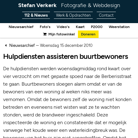
Stefan Verkerk
Fotografie & Webdesign
112 & Nieuws
Werk & Opdrachten
Contact
Nieuwsarchief
Foto's
Video's
Kaart
P2000
Weerstation
Mijn fotowinkel
Doneren
–
Nieuwsarchief
Woensdag 15 december 2010
Hulpdiensten assisteren buurtbewoners
De hulpdiensten werden woensdagmiddag rond kwart over
vier verzocht om met gepaste spoed naar de Berberisstraat
te gaan. Buurtbewoners sloegen alarm omdat er van de
bewoners van een woning al weken niks meer was
vernomen. Omdat de bewoners zelf de woning niet konden
betreden en eveneens niet wisten wat ze te wachten
stonden, werd de brandweer ingeschakeld. Deze
inspecteerde de woning en constateerde dat er mogelijk
vanwege het koude weer een waterleidingbreuk was. De
bewoners van het huis zijn niet aangetroffen. Omdat het