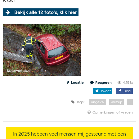
Bekijk alle 12 foto's, klik hier
Locatie
Reageren
4.193x
Tweet
Deel
Tags:
ongeval
wezep
...
Opmerkingen of vragen
In 2025 hebben veel mensen mij gesteund met een