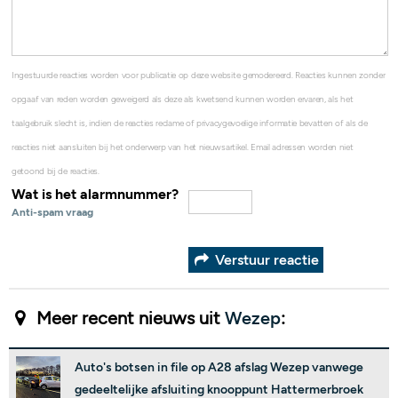
Ingestuurde reacties worden voor publicatie op deze website gemodereerd. Reacties kunnen zonder
opgaaf van reden worden geweigerd als deze als kwetsend kunnen worden ervaren, als het
taalgebruik slecht is, indien de reacties reclame of privacygevoelige informatie bevatten of als de
reacties niet aansluiten bij het onderwerp van het nieuwsartikel. Email adressen worden niet
getoond bij de reacties.
Wat is het alarmnummer?
Anti-spam vraag
Verstuur reactie
Meer recent nieuws uit
Wezep
:
Auto's botsen in file op A28 afslag Wezep vanwege
gedeeltelijke afsluiting knooppunt Hattermerbroek