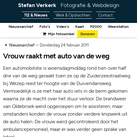
Stefan Verkerk
Fotografie & Webdesign
112 & Nieuws
Werk & Opdrachten
Contact
Nieuwsarchief
Foto's
Video's
Kaart
P2000
Weerstation
Mijn fotowinkel
Doneren
–
Nieuwsarchief
Donderdag 24 februari 2011
Vrouw raakt met auto van de weg
Een automobiliste is woensdagmiddag rond tien over half
drie van de weg geraakt toen ze op de Zuiderzeestraatweg
bij Wezep reed ter hoogte van de Duivendansweg.
Vermoedelijk is ze met haar auto iets in de berm gekomen
waarna ze de macht over het stuur verloor. De brandweer
van Oldebroek werd opgeroepen om te assisteren, maar
omstanders konden de vrouw zonder verdere knipwerk uit
de auto halen. De vrouw werd gecontroleerd door het
ambulancepersoneel, maar er was verder geen sprake van
letsel.