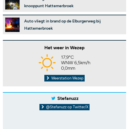
knooppunt Hattemerbroek
Auto vliegt in brand op de Elburgerweg bij
Hattemerbroek
Het weer in Wezep
17,9°C
WNW 6,5km/h
0,0mm
Weerstation Wezep
Stefanuzz
@Stefanuzz op Twitter/X