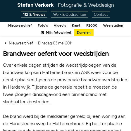
Stefan Verkerk
Fotografie & Webdesign
112 & Nieuws
Werk & Opdrachten
Contact
Nieuwsarchief
Foto's
Video's
Kaart
P2000
Weerstation
Mijn fotowinkel
Doneren
–
Nieuwsarchief
Dinsdag 03 mei 2011
Brandweer oefent voor wedstrijden
Over enkele dagen strijden de wedstrijdploegen van de
brandweerkorpsen Hattemerbroek en ASK weer voor de
eerste plaatsen tijdens de provinciale brandweerwedstrijden
in Harderwijk. Tijdens de generale repetitie moesten de
twee ploegen dinsdagavond een binnenbrand met
slachtoffers bestrijden.
De brand werd bij de meldkamer gemeld bij een woning aan
de Hanesteenseweg te Hattemerbroek. Bij het ter plaatse
komen van de brandweer bleek dat er een persoon op het