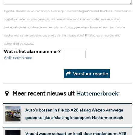
Ingestuurde reacties worden voor publicatie op deze website gemodereerd. Reacties kunnen zonder
opgaaf van reden worden geweigerd als deze als kwetsend kunnen worden ervaren, als het
taalgebruik slecht is, indien de reacties reclame of privacygevoelige informatie bevatten of als de
reacties niet aansluiten bij het onderwerp van het nieuwsartikel. Email adressen worden niet
getoond bij de reacties.
Wat is het alarmnummer?
Anti-spam vraag
Verstuur reactie
Meer recent nieuws uit
Hattemerbroek
:
Auto's botsen in file op A28 afslag Wezep vanwege
gedeeltelijke afsluiting knooppunt Hattermerbroek
Vrachtwagen schaart en knalt door middenberm A28