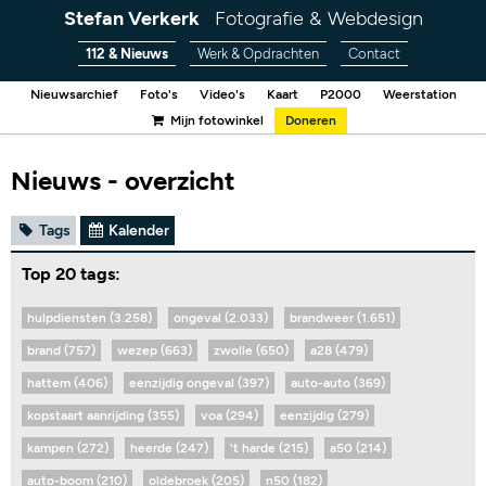
Stefan Verkerk
Fotografie & Webdesign
112 & Nieuws
Werk & Opdrachten
Contact
Nieuwsarchief
Foto's
Video's
Kaart
P2000
Weerstation
Mijn fotowinkel
Doneren
Nieuws - overzicht
Tags
Kalender
Top 20 tags:
hulpdiensten (3.258)
ongeval (2.033)
brandweer (1.651)
brand (757)
wezep (663)
zwolle (650)
a28 (479)
hattem (406)
eenzijdig ongeval (397)
auto-auto (369)
kopstaart aanrijding (355)
voa (294)
eenzijdig (279)
kampen (272)
heerde (247)
't harde (215)
a50 (214)
auto-boom (210)
oldebroek (205)
n50 (182)