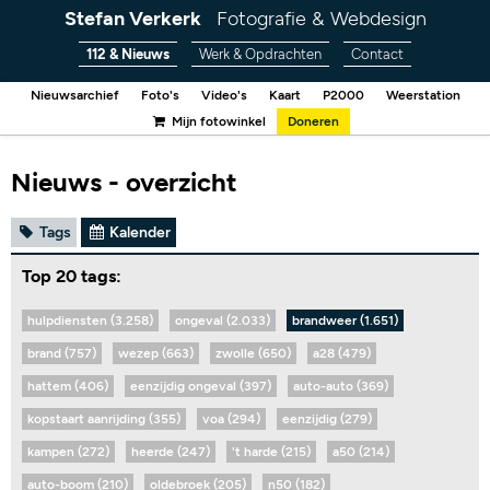
Stefan Verkerk
Fotografie & Webdesign
112 & Nieuws
Werk & Opdrachten
Contact
Nieuwsarchief
Foto's
Video's
Kaart
P2000
Weerstation
Mijn fotowinkel
Doneren
Nieuws - overzicht
Tags
Kalender
Top 20 tags:
hulpdiensten (3.258)
ongeval (2.033)
brandweer (1.651)
brand (757)
wezep (663)
zwolle (650)
a28 (479)
hattem (406)
eenzijdig ongeval (397)
auto-auto (369)
kopstaart aanrijding (355)
voa (294)
eenzijdig (279)
kampen (272)
heerde (247)
't harde (215)
a50 (214)
auto-boom (210)
oldebroek (205)
n50 (182)