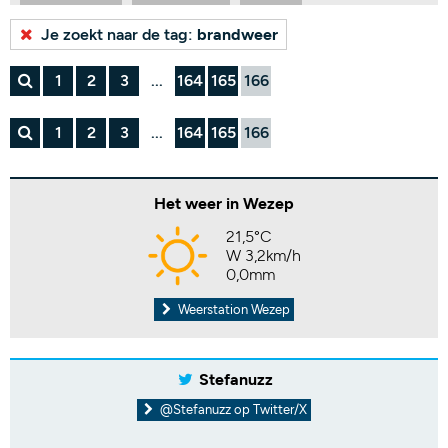
Bekijk alle tags...
Je zoekt naar de tag:
brandweer
1
2
3
...
164
165
166
1
2
3
...
164
165
166
Het weer in Wezep
21,5°C
W 3,2km/h
0,0mm
Weerstation Wezep
Stefanuzz
@Stefanuzz op Twitter/X