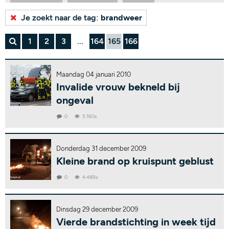
Bekijk alle tags...
Je zoekt naar de tag:
brandweer
1
2
3
...
164
165
166
Maandag 04 januari 2010
Invalide vrouw bekneld bij
ongeval
0
5.160x
Donderdag 31 december 2009
Kleine brand op kruispunt geblust
0
4.489x
Dinsdag 29 december 2009
Vierde brandstichting in week tijd