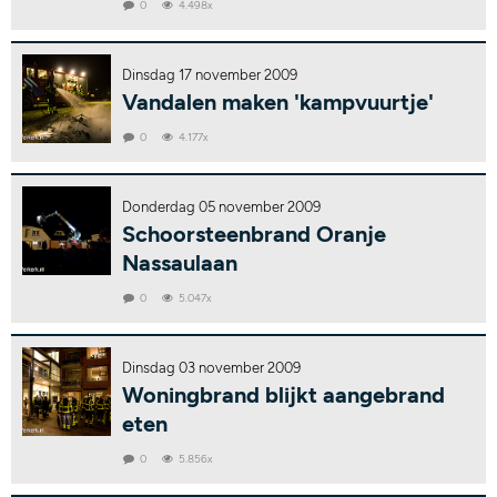
0
4.498x
Dinsdag 17 november 2009
Vandalen maken 'kampvuurtje'
0
4.177x
Donderdag 05 november 2009
Schoorsteenbrand Oranje
Nassaulaan
0
5.047x
Dinsdag 03 november 2009
Woningbrand blijkt aangebrand
eten
0
5.856x