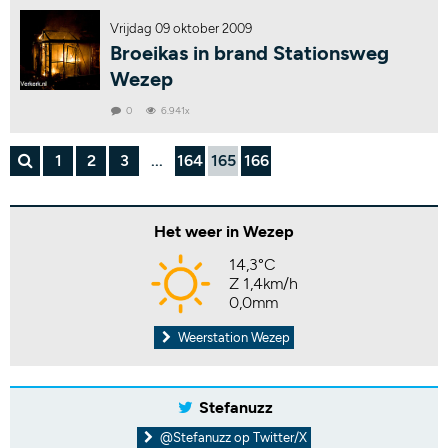
Vrijdag 09 oktober 2009
Broeikas in brand Stationsweg
Wezep
0
6.941x
1
2
3
...
164
165
166
Het weer in Wezep
14,3°C
Z 1,4km/h
0,0mm
Weerstation Wezep
Stefanuzz
@Stefanuzz op Twitter/X