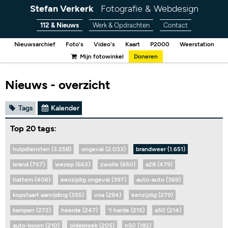
Stefan Verkerk
Fotografie & Webdesign
112 & Nieuws
Werk & Opdrachten
Contact
Nieuwsarchief
Foto's
Video's
Kaart
P2000
Weerstation
Mijn fotowinkel
Doneren
Nieuws - overzicht
Tags
Kalender
Top 20 tags:
hulpdiensten (3.258)
ongeval (2.033)
brandweer (1.651)
brand (757)
wezep (663)
zwolle (650)
a28 (479)
hattem (406)
eenzijdig ongeval (397)
auto-auto (369)
kopstaart aanrijding (355)
voa (294)
eenzijdig (279)
kampen (272)
heerde (247)
't harde (215)
a50 (214)
auto-boom (210)
oldebroek (205)
n50 (182)