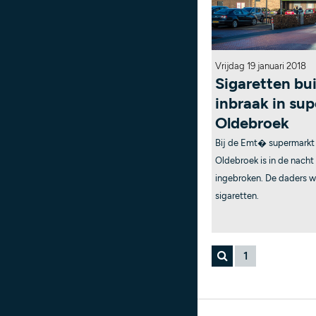
Vrijdag 19 januari 2018
Sigaretten bu
inbraak in sup
Oldebroek
Bij de Emt� supermarkt 
Oldebroek is in de nach
ingebroken. De daders w
sigaretten.
1