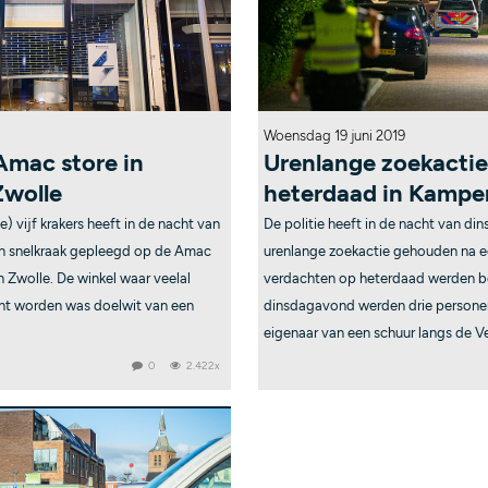
Woensdag 19 juni 2019
Amac store in
Urenlange zoekactie
Zwolle
heterdaad in Kampe
) vijf krakers heeft in de nacht van
De politie heeft in de nacht van d
 snelkraak gepleegd op de Amac
urenlange zoekactie gehouden na ee
in Zwolle. De winkel waar veelal
verdachten op heterdaad werden be
ht worden was doelwit van een
dinsdagavond werden drie persone
eigenaar van een schuur langs de V
0
2.422x