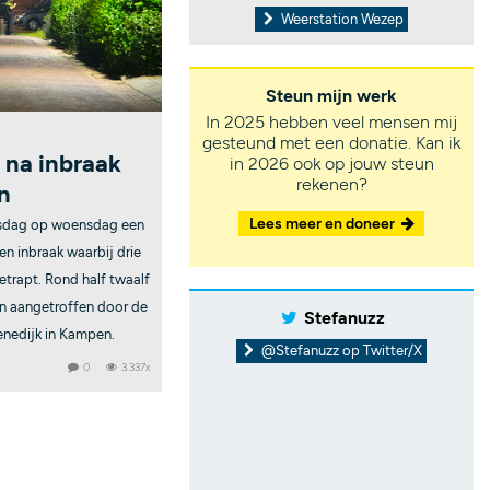
Weerstation Wezep
Steun mijn werk
In 2025 hebben veel mensen mij
gesteund met een donatie. Kan ik
 na inbraak
in 2026 ook op jouw steun
rekenen?
n
Lees meer en doneer
insdag op woensdag een
n inbraak waarbij drie
trapt. Rond half twaalf
n aangetroffen door de
Stefanuzz
enedijk in Kampen.
@Stefanuzz op Twitter/X
0
3.337x