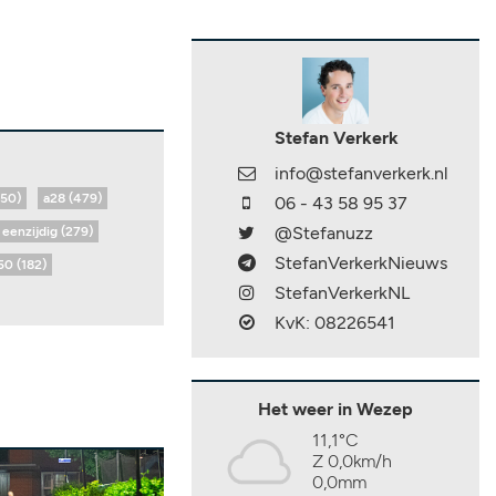
Stefan Verkerk
info@stefanverkerk.nl
650)
a28 (479)
06 - 43 58 95 37
@Stefanuzz
eenzijdig (279)
StefanVerkerkNieuws
50 (182)
StefanVerkerkNL
KvK: 08226541
Het weer in Wezep
11,1°C
Z 0,0km/h
0,0mm