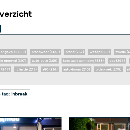
verzicht
ongeval (2.033)
brandweer (1.651)
brand (757)
wezep (663)
zwolle (
dig ongeval (397)
auto-auto (369)
kopstaart aanrijding (355)
voa (294)
 (247)
't harde (215)
a50 (214)
auto-boom (210)
oldebroek (205)
n
e tag:
inbraak