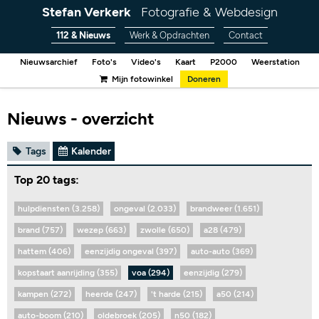
Stefan Verkerk
Fotografie & Webdesign
112 & Nieuws
Werk & Opdrachten
Contact
Nieuwsarchief
Foto's
Video's
Kaart
P2000
Weerstation
Mijn fotowinkel
Doneren
Nieuws - overzicht
Tags
Kalender
Top 20 tags:
hulpdiensten (3.258)
ongeval (2.033)
brandweer (1.651)
brand (757)
wezep (663)
zwolle (650)
a28 (479)
hattem (406)
eenzijdig ongeval (397)
auto-auto (369)
kopstaart aanrijding (355)
voa (294)
eenzijdig (279)
kampen (272)
heerde (247)
't harde (215)
a50 (214)
auto-boom (210)
oldebroek (205)
n50 (182)