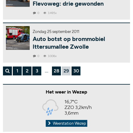
Flevoweg: drie gewonden
0
3.495x
Zondag 25 september 2011
Auto botst op brommobiel
Ittersumallee Zwolle
0
3.006x
1
2
3
...
28
29
30
Het weer in Wezep
16,7°C
ZZO 3,2km/h
3,6mm
Weerstation Wezep