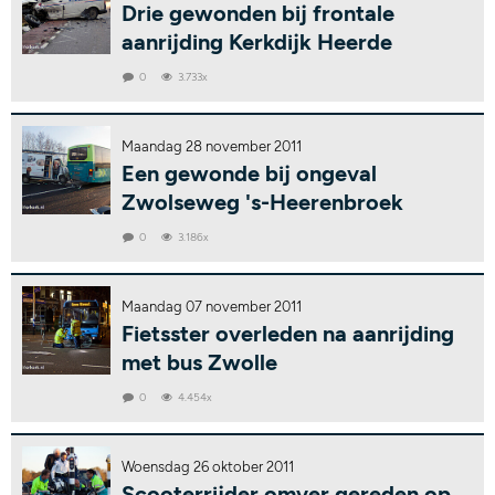
Drie gewonden bij frontale
aanrijding Kerkdijk Heerde
0
3.733x
Maandag 28 november 2011
Een gewonde bij ongeval
Zwolseweg 's-Heerenbroek
0
3.186x
Maandag 07 november 2011
Fietsster overleden na aanrijding
met bus Zwolle
0
4.454x
Woensdag 26 oktober 2011
Scooterrijder omver gereden op