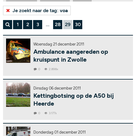
Bekijk alle tags...
Je zoekt naar de tag:
voa
1
2
3
...
28
29
30
Woensdag 21 december 2011
Ambulance aangereden op
kruispunt in Zwolle
0
2.898x
Dinsdag 06 december 2011
Kettingbotsing op de A50 bij
Heerde
0
3.177x
Donderdag 01 december 2011