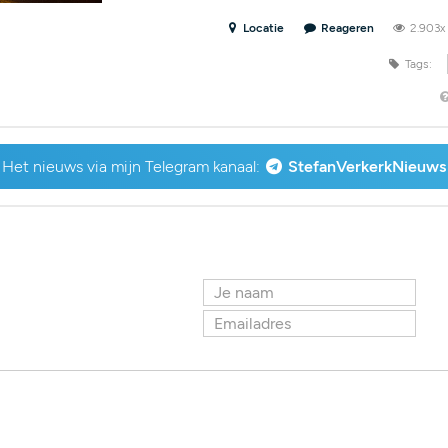
Locatie
Reageren
2.903
Tags:
Het nieuws via mijn Telegram kanaal:
StefanVerkerkNieuws