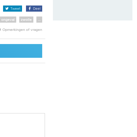
x
Tweet
Deel
ongeval
zwolle
...
Opmerkingen of vragen