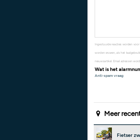
Ingestuurde reacties worden voor
worden ervaren, als het taalgebruik
nieuwsartikel. Email adressen word
Wat is het alarmn
Anti-spam vraag
Meer recent
Fietser z