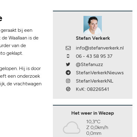
e
geraakt bij een
 de Waallaan is de
Stefan Verkerk
uurder van de
info@stefanverkerk.nl
to geklapt.
06 - 43 58 95 37
@Stefanuzz
elopen. Hij is door
StefanVerkerkNieuws
eeft een onderzoek
StefanVerkerkNL
ijk, de vrachtwagen
KvK: 08226541
Het weer in Wezep
10,3°C
Z 0,0km/h
0,0mm