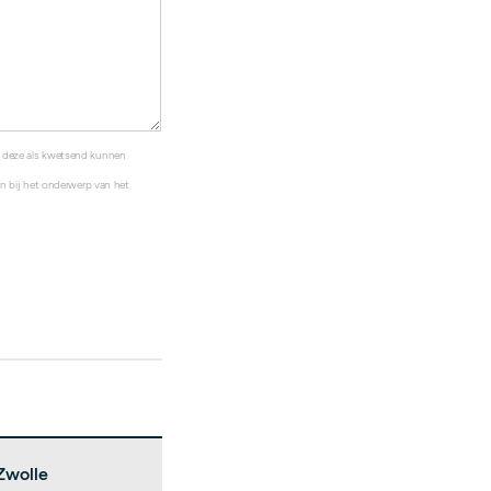
s deze als kwetsend kunnen
ten bij het onderwerp van het
Zwolle