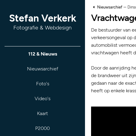
–
Nieuwsarchief
Dins
Vrachtwagen
Stefan Verkerk
Fotografie & Webdesign
De bestuurder van e
verkeersongeval op de
automobilist vermoede
vrachtwagen heeft da
112 & Nieuws
Door de aanrijding h
Nieuwsarchief
de brandweer uit zij
gedaan naar de exact
Foto's
heeft op enkele kras
Video's
Kaart
P2000