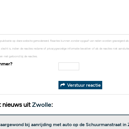
 publicatie op deze website gemodereerd. Reacties kunnen zonder opgaaf van reden worden geweigerd al
 slecht is, indien de reacties reclame of privacygevoelige informatie bevatten of als de reacties niet aanslui
en niet getoond bij de reacties.
ummer?
Verstuur reactie
 nieuws uit
Zwolle
:
waargewond bij aanrijding met auto op de Schuurmanstraat in 