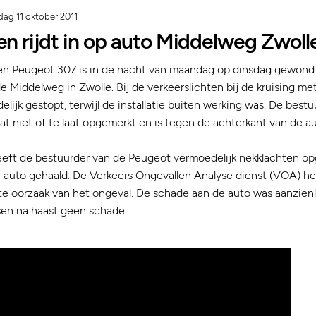
dag 11 oktober 2011
 rijdt in op auto Middelweg Zwoll
en Peugeot 307 is in de nacht van maandag op dinsdag gewond 
 Middelweg in Zwolle. Bij de verkeerslichten bij de kruising met
lijk gestopt, terwijl de installatie buiten werking was. De best
t niet of te laat opgemerkt en is tegen de achterkant van de au
eeft de bestuurder van de Peugeot vermoedelijk nekklachten opg
n auto gehaald. De Verkeers Ongevallen Analyse dienst (VOA) h
e oorzaak van het ongeval. De schade aan de auto was aanzienl
sen na haast geen schade.