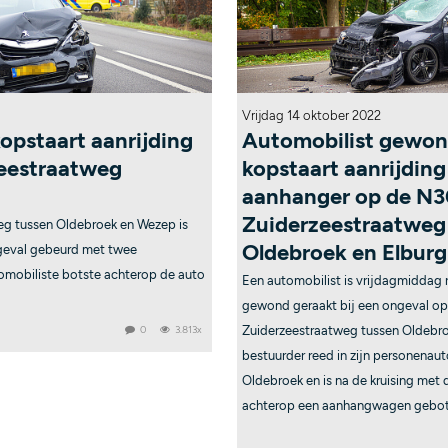
Vrijdag 14 oktober 2022
opstaart aanrijding
Automobilist gewond
eestraatweg
kopstaart aanrijdin
aanhanger op de N
Zuiderzeestraatweg
eg tussen Oldebroek en Wezep is
Oldebroek en Elburg
geval gebeurd met twee
omobiliste botste achterop de auto
Een automobilist is vrijdagmiddag r
gewond geraakt bij een ongeval o
0
3.813x
Zuiderzeestraatweg tussen Oldebro
bestuurder reed in zijn personenauto
Oldebroek en is na de kruising met
achterop een aanhangwagen gebot