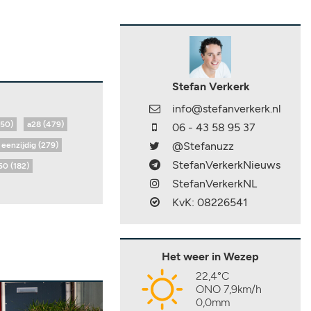
Stefan Verkerk
info@stefanverkerk.nl
650)
a28 (479)
06 - 43 58 95 37
@Stefanuzz
eenzijdig (279)
StefanVerkerkNieuws
50 (182)
StefanVerkerkNL
KvK: 08226541
Het weer in Wezep
22,4°C
ONO 7,9km/h
0,0mm