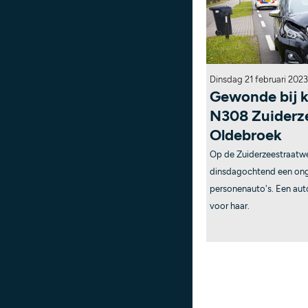
Dinsdag 21 februari 2023
Gewonde bij k
N308 Zuiderz
Oldebroek
Op de Zuiderzeestraatw
dinsdagochtend een on
personenauto's. Een aut
voor haar.