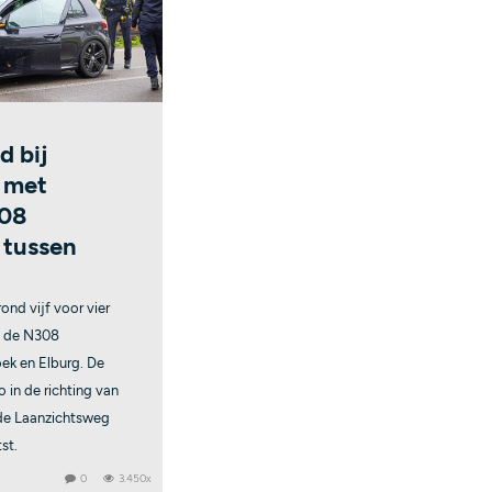
 bij
g met
308
 tussen
ond vijf voor vier
p de N308
ek en Elburg. De
 in de richting van
 de Laanzichtsweg
st.
0
3.450x