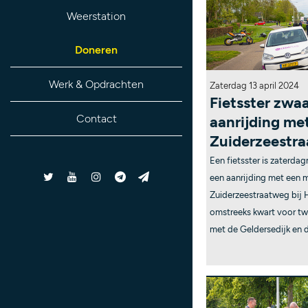
Weerstation
Doneren
Werk & Opdrachten
Zaterdag 13 april 2024
Fietsster zw
Contact
aanrijding me
Zuiderzeestr
Een fietsster is zaterd
een aanrijding met een m
Zuiderzeestraatweg bij
omstreeks kwart voor tw
met de Geldersedijk en