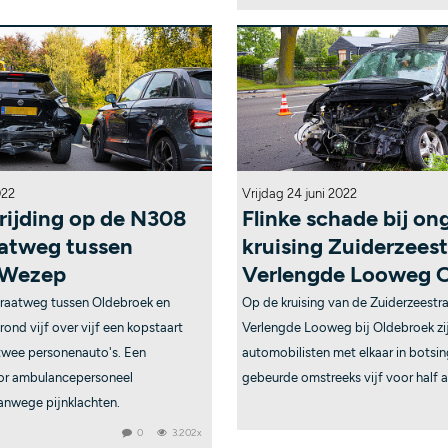
022
Vrijdag 24 juni 2022
rijding op de N308
Flinke schade bij on
aatweg tussen
kruising Zuiderzees
 Wezep
Verlengde Looweg 
raatweg tussen Oldebroek en
Op de kruising van de Zuiderzeest
ond vijf over vijf een kopstaart
Verlengde Looweg bij Oldebroek zi
twee personenauto's. Een
automobilisten met elkaar in bots
or ambulancepersoneel
gebeurde omstreeks vijf voor half a
anwege pijnklachten.
0
3.202x