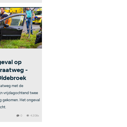
geval op
traatweg -
Oldebroek
raatweg met de
jn vrijdagochtend twee
ing gekomen. Het ongeval
cht.
0
4.208x