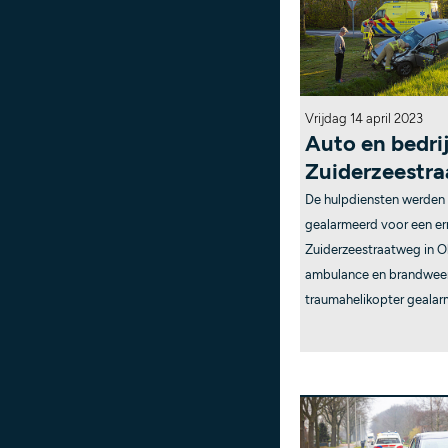
Vrijdag 14 april 2023
Auto en bedri
Zuiderzeestra
De hulpdiensten werden 
gealarmeerd voor een er
Zuiderzeestraatweg in Ol
ambulance en brandweer
traumahelikopter gealar