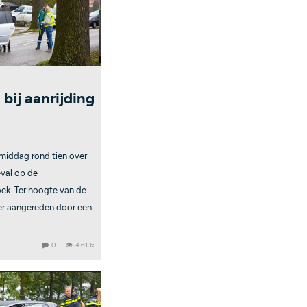
ij aanrijding
iddag rond tien over
val op de
ek. Ter hoogte van de
er aangereden door een
0
4.613x