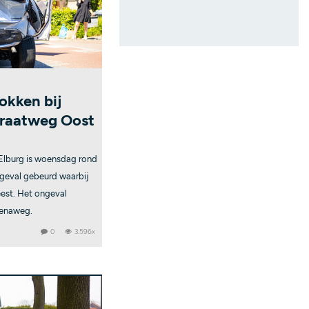
okken bij
traatweg Oost
Elburg is woensdag rond
ngeval gebeurd waarbij
eest. Het ongeval
tenaweg.
0
3.596x