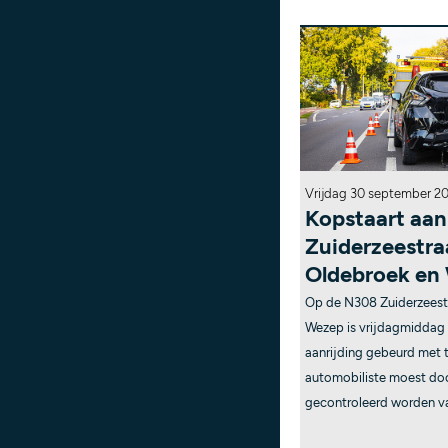
Vrijdag 30 september 2
Kopstaart aan
Zuiderzeestr
Oldebroek en
Op de N308 Zuiderzeest
Wezep is vrijdagmiddag r
aanrijding gebeurd met 
automobiliste moest do
gecontroleerd worden v