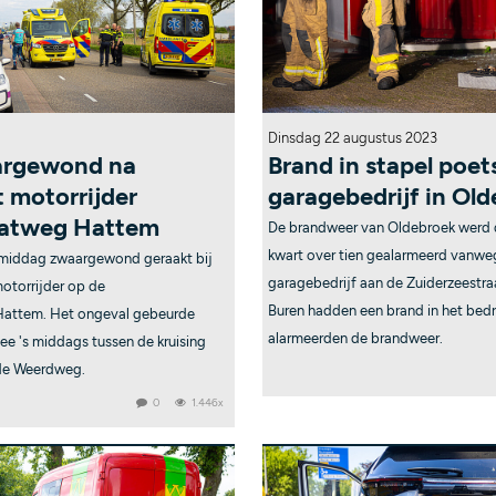
Dinsdag 22 augustus 2023
aargewond na
Brand in stapel poet
t motorrijder
garagebedrijf in Ol
aatweg Hattem
De brandweer van Oldebroek werd
kwart over tien gealarmeerd vanwe
agmiddag zwaargewond geraakt bij
garagebedrijf aan de Zuiderzeestra
otorrijder op de
Buren hadden een brand in het bedr
 Hattem. Het ongeval gebeurde
alarmeerden de brandweer.
ee 's middags tussen de kruising
 de Weerdweg.
0
1.446x