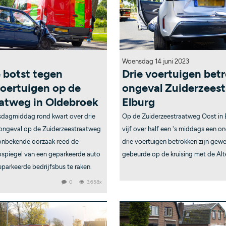
Woensdag 14 juni 2023
 botst tegen
Drie voertuigen betr
oertuigen op de
ongeval Zuiderzees
atweg in Oldebroek
Elburg
nsdagmiddag rond kwart over drie
Op de Zuiderzeestraatweg Oost in 
 ongeval op de Zuiderzeestraatweg
vijf over half een 's middags een o
 onbekende oorzaak reed de
drie voertuigen betrokken zijn gew
tospiegel van een geparkeerde auto
gebeurde op de kruising met de Al
eparkeerde bedrijfsbus te raken.
0
3.658x