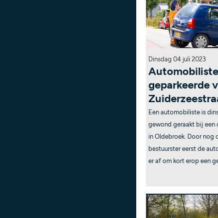
Dinsdag 04 juli 2023
Automobiliste
geparkeerde v
Zuiderzeestra
Een automobiliste is di
gewond geraakt bij een
in Oldebroek. Door nog
bestuurster eerst de au
er af om kort erop een g