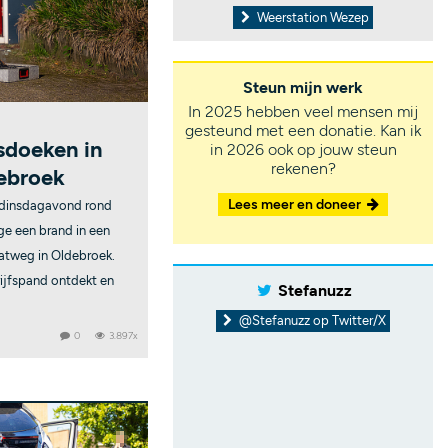
Weerstation Wezep
Steun mijn werk
In 2025 hebben veel mensen mij
gesteund met een donatie. Kan ik
sdoeken in
in 2026 ook op jouw steun
rekenen?
debroek
Lees meer en doneer
 dinsdagavond rond
ge een brand in een
atweg in Oldebroek.
ijfspand ontdekt en
Stefanuzz
@Stefanuzz op Twitter/X
0
3.897x