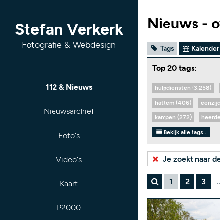
Nieuws - o
Stefan Verkerk
Fotografie & Webdesign
Tags
Kalender
Top 20 tags:
112 & Nieuws
hulpdiensten (3.258)
hattem (406)
eenzij
Nieuwsarchief
kampen (272)
heerde
Bekijk alle tags...
Foto's
Je zoekt naar d
Video's
1
2
3
.
Kaart
P2000