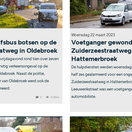
Woensdag 22 maart 2023
jfsbus botsen op de
Voetganger gewond b
atweg in Oldebroek
Zuiderzeestraatweg
Hattemerbroek
vrijdagavond rond tien over zeven
nstig verkeersongeval op de
De hulpdiensten werden woensdagm
debroek. Naast de politie,
half zes gealarmeerd voor een onge
 van Oldebroek werd ook de
Zuiderzeestraatweg in Hattemerbro
meerd.
Leeuwerikstraat was een voetgang
automobiliste.
0
4.066x