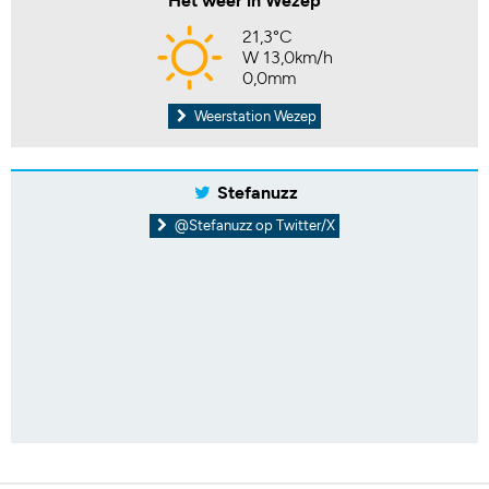
Het weer in Wezep
21,3°C
W 13,0km/h
0,0mm
Weerstation Wezep
Stefanuzz
@Stefanuzz op Twitter/X