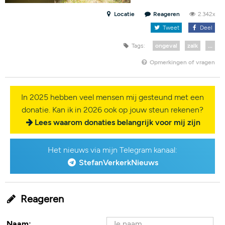
Locatie
Reageren
2.342x
Tweet
Deel
Tags:
ongeval
zalk
...
Opmerkingen of vragen
In 2025 hebben veel mensen mij gesteund met een
donatie. Kan ik in 2026 ook op jouw steun rekenen?
Lees waarom donaties belangrijk voor mij zijn
Het nieuws via mijn Telegram kanaal:
StefanVerkerkNieuws
Reageren
Naam: