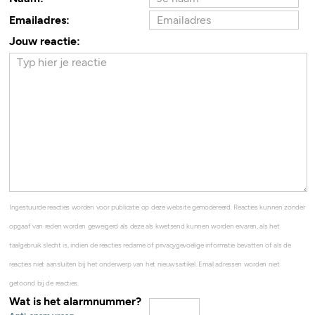
Emailadres:
Jouw reactie:
Ingestuurde reacties worden voor publicatie op deze website gemodereerd. Reacties kunnen zonder
opgaaf van reden worden geweigerd als deze als kwetsend kunnen worden ervaren, als het
taalgebruik slecht is, indien de reacties reclame of privacygevoelige informatie bevatten of als de
reacties niet aansluiten bij het onderwerp van het nieuwsartikel. Email adressen worden niet
getoond bij de reacties.
Wat is het alarmnummer?