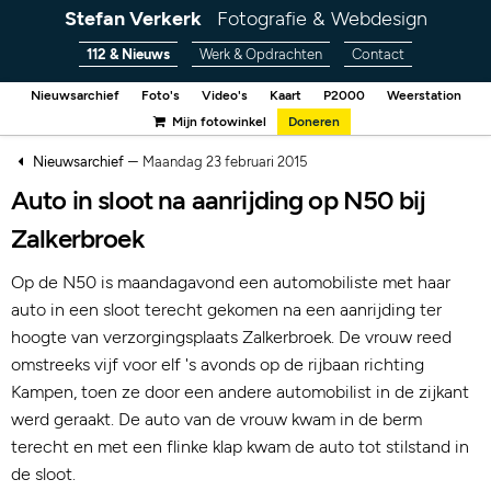
Stefan Verkerk
Fotografie & Webdesign
112 & Nieuws
Werk & Opdrachten
Contact
Nieuwsarchief
Foto's
Video's
Kaart
P2000
Weerstation
Mijn fotowinkel
Doneren
–
Nieuwsarchief
Maandag 23 februari 2015
Auto in sloot na aanrijding op N50 bij
Zalkerbroek
Op de N50 is maandagavond een automobiliste met haar
auto in een sloot terecht gekomen na een aanrijding ter
hoogte van verzorgingsplaats Zalkerbroek. De vrouw reed
omstreeks vijf voor elf 's avonds op de rijbaan richting
Kampen, toen ze door een andere automobilist in de zijkant
werd geraakt. De auto van de vrouw kwam in de berm
terecht en met een flinke klap kwam de auto tot stilstand in
de sloot.