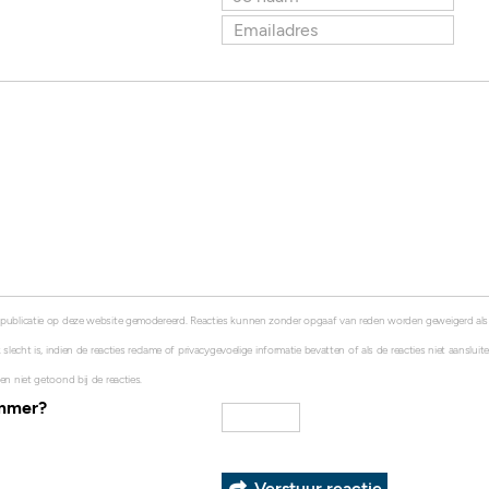
 publicatie op deze website gemodereerd. Reacties kunnen zonder opgaaf van reden worden geweigerd al
 slecht is, indien de reacties reclame of privacygevoelige informatie bevatten of als de reacties niet aanslui
en niet getoond bij de reacties.
ummer?
Verstuur reactie