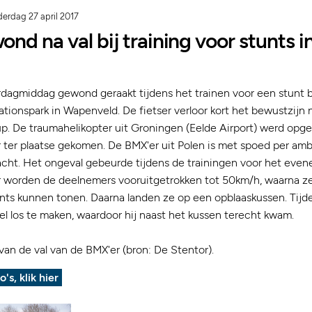
erdag 27 april 2017
nd na val bij training voor stunts i
dagmiddag gewond geraakt tijdens het trainen voor een stunt b
tionspark in Wapenveld. De fietser verloor kort het bewustzijn 
eup. De traumahelikopter uit Groningen (Eelde Airport) werd opg
er ter plaatse gekomen. De BMX'er uit Polen is met spoed per am
acht. Het ongeval gebeurde tijdens de trainingen voor het eve
er worden de deelnemers vooruitgetrokken tot 50km/h, waarna z
tunts kunnen tonen. Daarna landen ze op een opblaaskussen. Tijd
l los te maken, waardoor hij naast het kussen terecht kwam.
van de val van de BMX'er (bron: De Stentor).
o's, klik hier