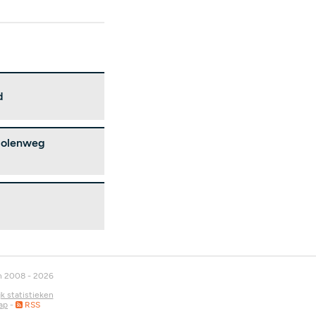
d
 Molenweg
n 2008 - 2026
jk statistieken
ap
-
RSS