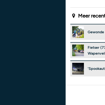
Meer recent
Gewonde b
Fietser (
Wapenvel
'Spookaut