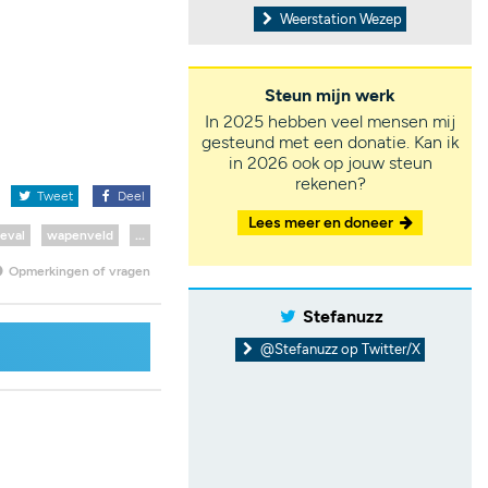
Weerstation Wezep
Steun mijn werk
In 2025 hebben veel mensen mij
gesteund met een donatie. Kan ik
in 2026 ook op jouw steun
rekenen?
x
Tweet
Deel
Lees meer en doneer
eval
wapenveld
...
Opmerkingen of vragen
Stefanuzz
@Stefanuzz op Twitter/X