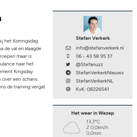
n
Stefan Verkerk
ij het Koningsdag
info@stefanverkerk.nl
na de val en klaagde
eroepen maar is
06 - 43 58 95 37
bulance naar het
@Stefanuzz
nement Kingsday
StefanVerkerkNieuws
e over een schans
StefanVerkerkNL
ens de training vergat
KvK: 08226541
Het weer in Wezep
13,3°C
Z 0,0km/h
0,0mm