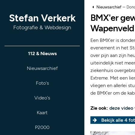
–
Nieuwsarchief
Dond
BMX'er gewo
Stefan Verkerk
Wapenveld
Fotografie & Webdesign
Een BMX'er is donder
evenement in het Sta
112 & Nieuws
over pijn aan zijn h
uiteindelijk niet me
Nieuwsarchief
ziekenhuis overgebr
Extreme. Met een li
Foto's
vliegen en allerlei s
de BMX'er om de kabe
Video's
Zie ook:
deze video
Kaart
Bekijk alle 4 fot
P2000