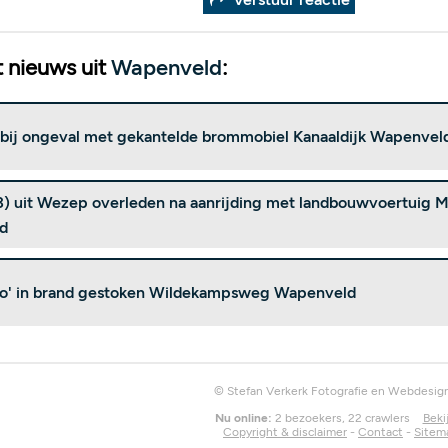
 nieuws uit
Wapenveld
:
ij ongeval met gekantelde brommobiel Kanaaldijk Wapenvel
73) uit Wezep overleden na aanrijding met landbouwvoertuig
d
o' in brand gestoken Wildekampsweg Wapenveld
© Stefan Verkerk Fotografie en Webdesig
Nu online:
2 bezoekers, 22 crawlers
Beki
Copyright & disclaimer
-
Contact
-
Sitem