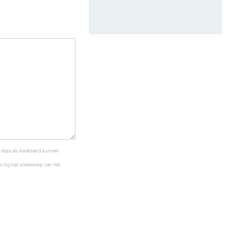
s deze als kwetsend kunnen
ten bij het onderwerp van het