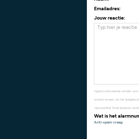
Emailadres:
Jouw reactie:
Ingestuurde reacties worden voor
worden ervaren, als het taalgebruik
nieuwsartikel. Email adressen word
Wat is het alarmn
Anti-spam vraag