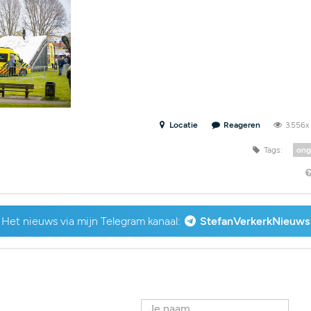
Locatie
Reageren
3.556
Tags:
ong
Het nieuws via mijn Telegram kanaal:
StefanVerkerkNieuws