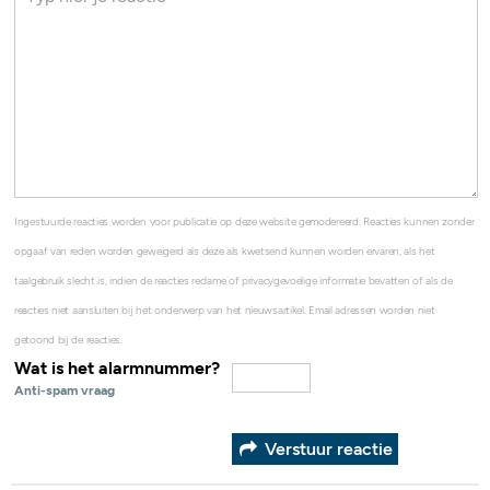
Ingestuurde reacties worden voor publicatie op deze website gemodereerd. Reacties kunnen zonder
opgaaf van reden worden geweigerd als deze als kwetsend kunnen worden ervaren, als het
taalgebruik slecht is, indien de reacties reclame of privacygevoelige informatie bevatten of als de
reacties niet aansluiten bij het onderwerp van het nieuwsartikel. Email adressen worden niet
getoond bij de reacties.
Wat is het alarmnummer?
Anti-spam vraag
Verstuur reactie