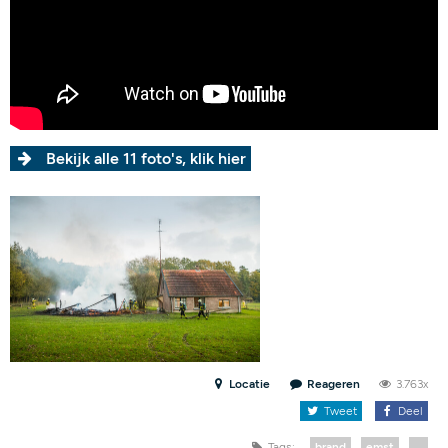
Bekijk alle 11 foto's, klik hier
Locatie
Reageren
3.763x
Tweet
Deel
Tags:
brand
emst
...