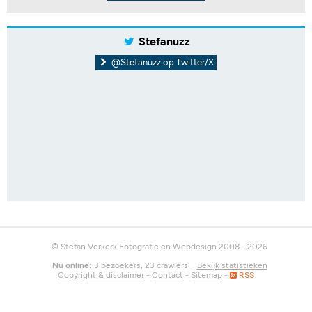
Stefanuzz
@Stefanuzz op Twitter/X
© Stefan Verkerk Fotografie en Webdesign 2008 - 2026
Nu online:
3 bezoekers, 23 crawlers
Bekijk statistieken
Copyright & disclaimer
-
Contact
-
Sitemap
-
RSS