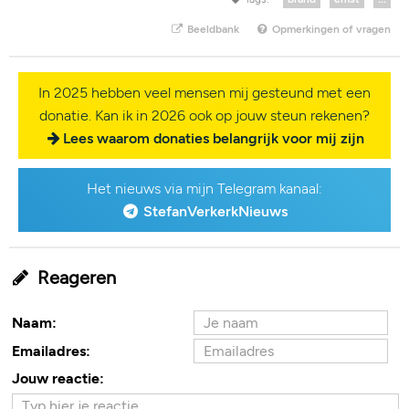
Beeldbank
Opmerkingen of vragen
In 2025 hebben veel mensen mij gesteund met een
donatie. Kan ik in 2026 ook op jouw steun rekenen?
Lees waarom donaties belangrijk voor mij zijn
Het nieuws via mijn Telegram kanaal:
StefanVerkerkNieuws
Reageren
Naam:
Emailadres:
Jouw reactie: