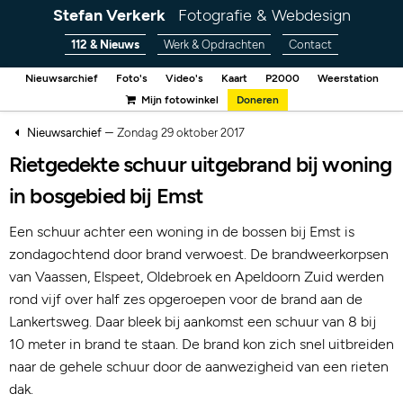
Stefan Verkerk
Fotografie & Webdesign
112 & Nieuws
Werk & Opdrachten
Contact
Nieuwsarchief
Foto's
Video's
Kaart
P2000
Weerstation
Mijn fotowinkel
Doneren
–
Nieuwsarchief
Zondag 29 oktober 2017
Rietgedekte schuur uitgebrand bij woning
in bosgebied bij Emst
Een schuur achter een woning in de bossen bij Emst is
zondagochtend door brand verwoest. De brandweerkorpsen
van Vaassen, Elspeet, Oldebroek en Apeldoorn Zuid werden
rond vijf over half zes opgeroepen voor de brand aan de
Lankertsweg. Daar bleek bij aankomst een schuur van 8 bij
10 meter in brand te staan. De brand kon zich snel uitbreiden
naar de gehele schuur door de aanwezigheid van een rieten
dak.