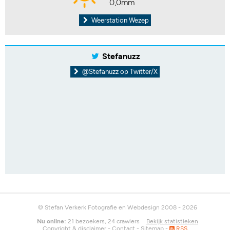
0,0mm
Weerstation Wezep
Stefanuzz
@Stefanuzz op Twitter/X
© Stefan Verkerk Fotografie en Webdesign 2008 - 2026
Nu online:
21 bezoekers, 24 crawlers
Bekijk statistieken
Copyright & disclaimer
-
Contact
-
Sitemap
-
RSS