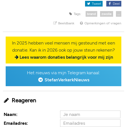
Tweet
Deel
Tags:
brand
zwolle
...
Beeldbank
Opmerkingen of vragen
In 2025 hebben veel mensen mij gesteund met een
donatie. Kan ik in 2026 ook op jouw steun rekenen?
Lees waarom donaties belangrijk voor mij zijn
Het nieuws via mijn Telegram kanaal:
StefanVerkerkNieuws
Reageren
Naam:
Emailadres: