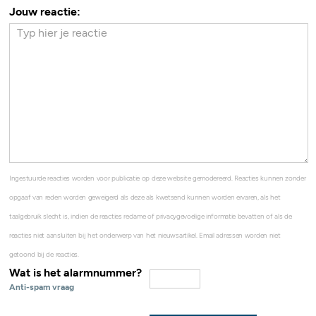
Jouw reactie:
Ingestuurde reacties worden voor publicatie op deze website gemodereerd. Reacties kunnen zonder
opgaaf van reden worden geweigerd als deze als kwetsend kunnen worden ervaren, als het
taalgebruik slecht is, indien de reacties reclame of privacygevoelige informatie bevatten of als de
reacties niet aansluiten bij het onderwerp van het nieuwsartikel. Email adressen worden niet
getoond bij de reacties.
Wat is het alarmnummer?
Anti-spam vraag