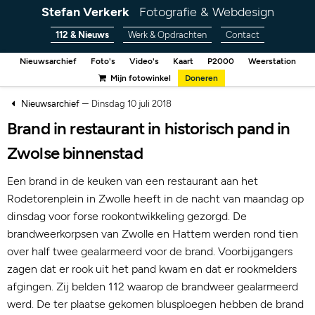
Stefan Verkerk
Fotografie & Webdesign
112 & Nieuws
Werk & Opdrachten
Contact
Nieuwsarchief
Foto's
Video's
Kaart
P2000
Weerstation
Mijn fotowinkel
Doneren
–
Nieuwsarchief
Dinsdag 10 juli 2018
Brand in restaurant in historisch pand in
Zwolse binnenstad
Een brand in de keuken van een restaurant aan het
Rodetorenplein in Zwolle heeft in de nacht van maandag op
dinsdag voor forse rookontwikkeling gezorgd. De
brandweerkorpsen van Zwolle en Hattem werden rond tien
over half twee gealarmeerd voor de brand. Voorbijgangers
zagen dat er rook uit het pand kwam en dat er rookmelders
afgingen. Zij belden 112 waarop de brandweer gealarmeerd
werd. De ter plaatse gekomen blusploegen hebben de brand